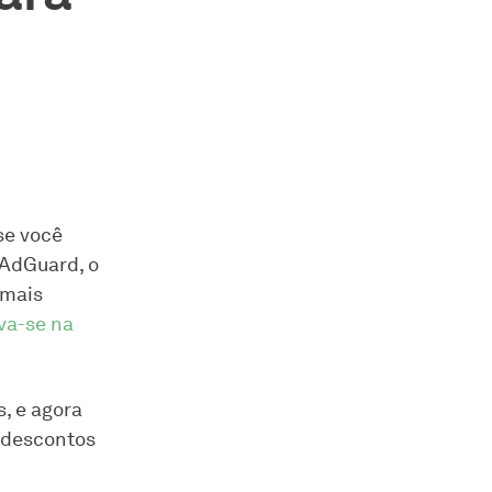
se você
 AdGuard, o
 mais
va-se na
, e agora
 descontos