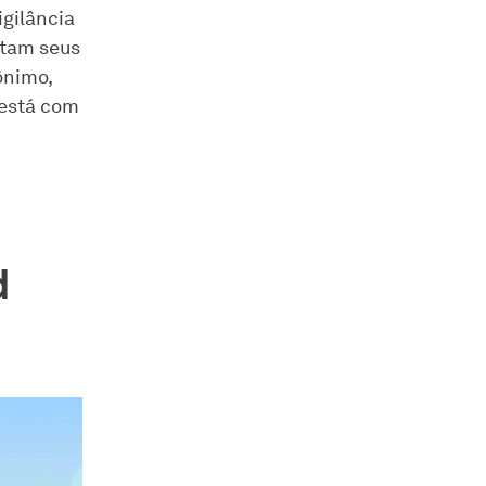
igilância
etam seus
ônimo,
 está com
d