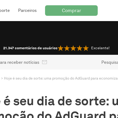
Comprar
porte
Parceiros
21.347
comentários de usuários
Excelente!
ara receber notícias
Pesquisa
 é seu dia de sorte:
moção do AdGuard p