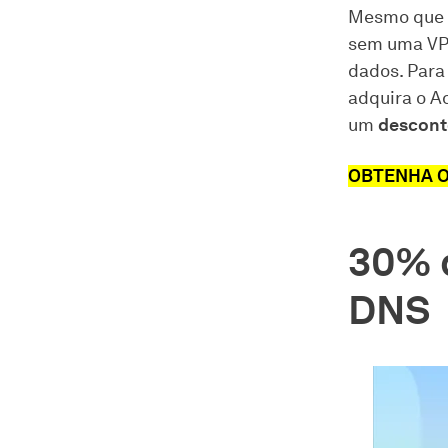
Mesmo que a
sem uma VPN
dados. Para
adquira o A
um
descont
OBTENHA O
30% 
DNS