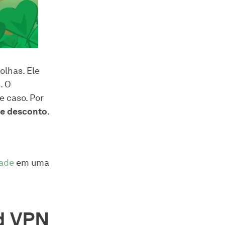
olhas. Ele
. O
 caso. Por
e desconto
.
rade
em uma
d VPN