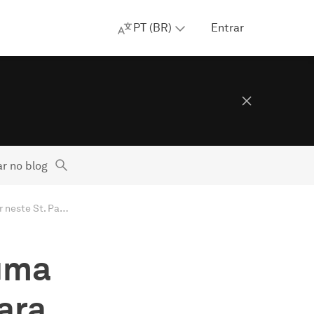
PT (BR)
Entrar
r no blog
Hoje é seu dia de sorte: uma promoção do AdGuard para economizar neste St. Patrick's Day!
 uma
ara