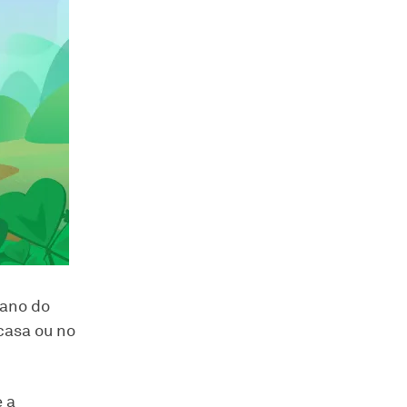
ano do
casa ou no
 a