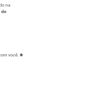
do na
e do
com você. 🍀