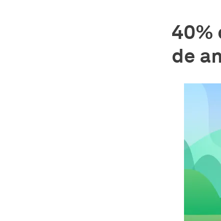
40% 
de a