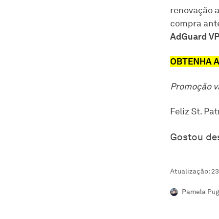
renovação a
compra ante
AdGuard VP
OBTENHA 
Promoção vá
Feliz St. Pa
Gostou de
Atualização: 2
Pamela Pugl