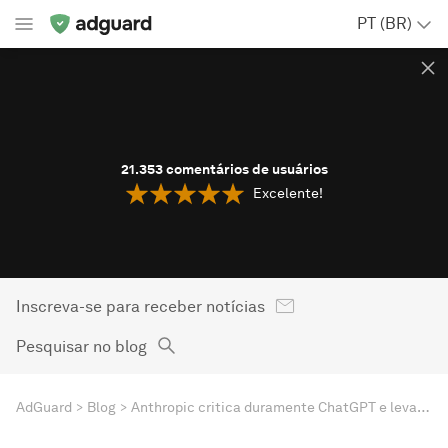
PT (BR)
21.353
comentários de usuários
Excelente!
Inscreva-se para receber notícias
Pesquisar no blog
AdGuard
Blog
Anthropic critica duramente ChatGPT e levanta tema importante sobre anúncios em chatbots