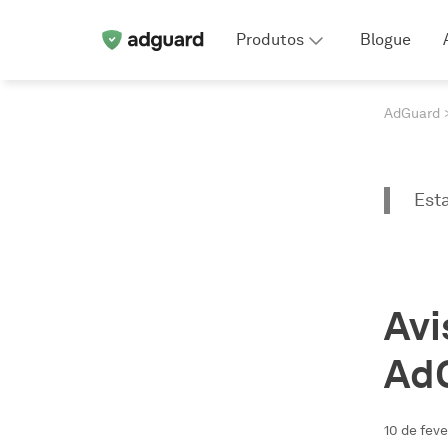
Produtos
Blogue
AdGuard
Est
Avi
Ad
10 de fev