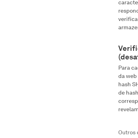
caracte
respond
verific
armaze
Verif
(desa
Para ca
da web 
hash SH
de hash
corresp
revela
Outros