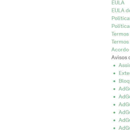
EULA
EULA d
Polític
Polític
Termos 
Termos
Acordo
Avisos 
Assi
Exte
Bloq
AdGu
AdGu
AdGu
AdGu
AdGu
AdG