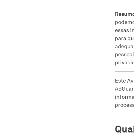
Resumo
podemos
essas i
para qu
adequa
pessoai
privaci
Este Av
AdGuar
informa
proces
Qua