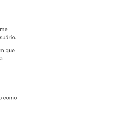
ome
suário.
em que
ua
os como