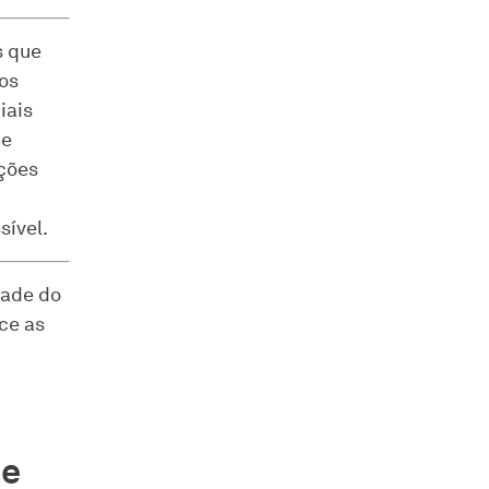
s que
os
iais
 e
ções
sível.
dade do
ece as
de