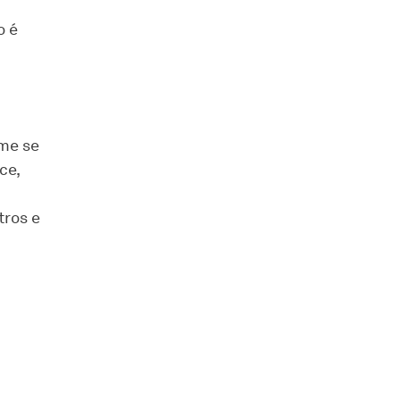
o é
ome se
ce,
tros e