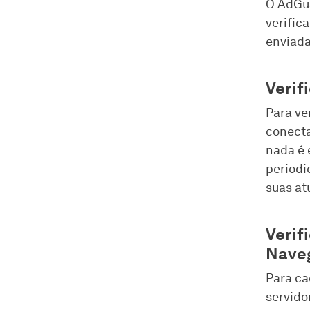
O AdGua
verific
enviada
Verif
Para ve
conecta
nada é 
periodi
suas at
Verif
Naveg
Para ca
servido