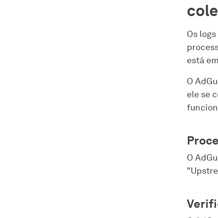
cole
Os logs
process
está em
O AdGua
ele se 
funcion
Proce
O AdGu
"Upstre
Verif