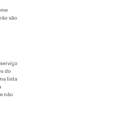
ome
não são
serviço
es do
a lista
a
 e não