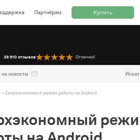
Купить
оддержка
Партнёрам
28 910
отзывов
Отлично!
 на новости
Искат
г
Сверхэкономный режим работы на Android
рхэкономный реж
оты на Android