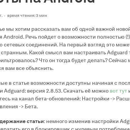
г.
время чтения: 3 мин
тье мы хотим рассказать вам об одной важной ново
я Android. Речь пойдет о возможности полностью (!
 сетевых соединений. На первый взгляд это може
 странным. Какой смысл вам настраивать Adguard 
фильтровалось? Что он тогда будет делать? Сейчас
я вам все объяснить.
е в статье возможности доступны начиная с пос
и Adguard: версия 2.8.53. Скачать её можно
вот тут
есь на канал бета-обновлений: Настройки -> Расш
вления -> Бета.
одержание статьи
: немного изменив настройки Adg
вратить его в блокировщик с нулевым потреблен