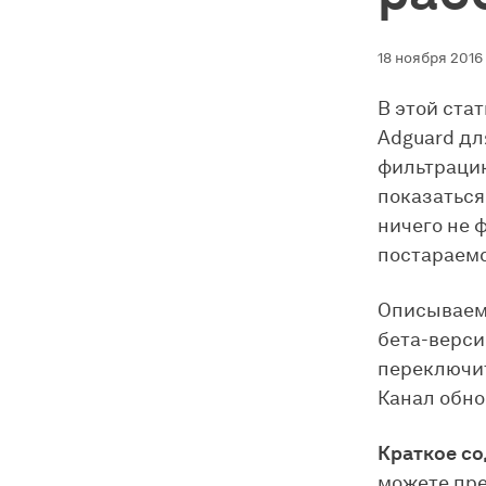
18 ноября 2016 
В этой ста
Adguard дл
фильтрацию
показаться
ничего не 
постараемс
Описываемы
бета-верси
переключит
Канал обно
Краткое с
можете пре