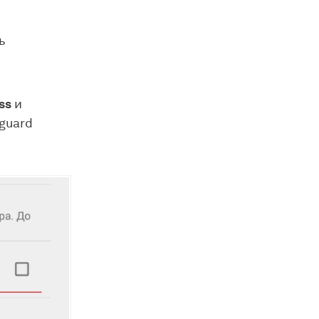
ь
ss
и
guard