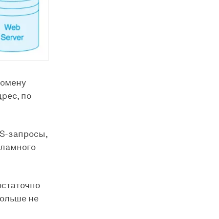
домену
дрес, по
S-запросы,
кламного
остаточно
больше не