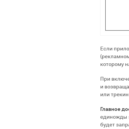
Если прило
(рекламном
которому н
При включе
и возвраща
или трекин
Главное до
единожды з
будет запр