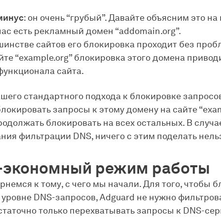
минус
: он очень “грубый”. Давайте объясним это на
нас есть рекламный домен “addomain.org”.
шинстве сайтов его блокировка проходит без проб
йте “example.org” блокировка этого домена привод
функционала сайта.
ашего стандартного подхода к блокировке запросов
локировать запросы к этому домену на сайте “examp
родолжать блокировать на всех остальных. В случа
ния фильтрации DNS, ничего с этим поделать нель
-экономный режим работы
рнемся к тому, с чего мы начали. Для того, чтобы 
 уровне DNS-запросов, Adguard не нужно фильтров
статочно только перехватывать запросы к DNS-сер