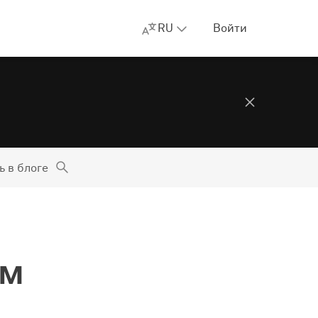
RU
Войти
ь в блоге
им