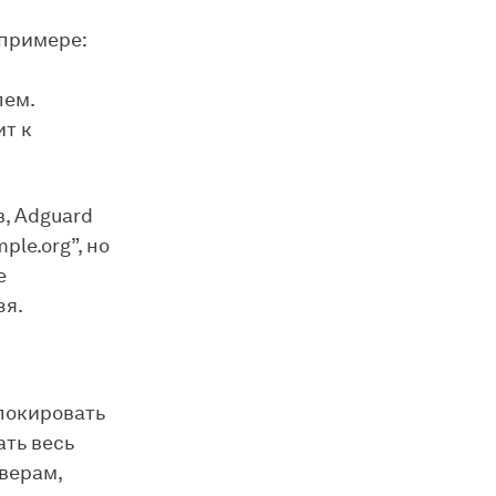
 примере:
лем.
ит к
, Adguard
le.org”, но
е
зя.
блокировать
ать весь
верам,