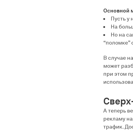
Основной 
Пусть у 
На боль
Но на са
“поломке” 
В случае н
может разб
при этом п
использова
Сверх
А теперь ве
рекламу на
трафик. До