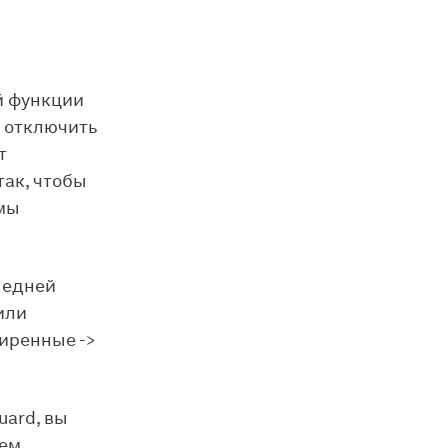
й функции
) отключить
т
так, чтобы
 мы
ледней
или
иренные ->
uard, вы
ием