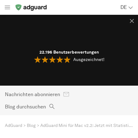
DE
22.196
Benutzerbewertungen
Ausgezeichnet!
Nachrichten abonnieren
Blog durchsuchen
AdGuard
Blog
AdGuard Mini für Mac v2.2: Jetzt mit Statistiken auf einen Blick