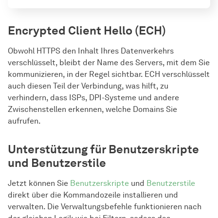
adguard-cli config set 
Encrypted Client Hello (ECH)
dns_filtering.enabled false
adguard-cli config set 
dns_filtering.upstream '[Serveradresse]'
Obwohl HTTPS den Inhalt Ihres Datenverkehrs
verschlüsselt, bleibt der Name des Servers, mit dem Sie
kommunizieren, in der Regel sichtbar. ECH verschlüsselt
adguard-cli config set 
auch diesen Teil der Verbindung, was hilft, zu
dns_filtering.upstream default
verhindern, dass ISPs, DPI-Systeme und andere
Zwischenstellen erkennen, welche Domains Sie
aufrufen.
Unterstützung für Benutzerskripte
und Benutzerstile
Jetzt können Sie
Benutzerskripte
und
Benutzerstile
direkt über die Kommandozeile installieren und
verwalten. Die Verwaltungsbefehle funktionieren nach