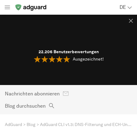
DE
22.206
Benutzerbewertungen
Ausgezeichnet!
Nachrichten abonnieren
Blog durchsuchen
AdGuard
Blog
AdGuard CLI v1.3: DNS-Filterung und ECH-Unterstützung