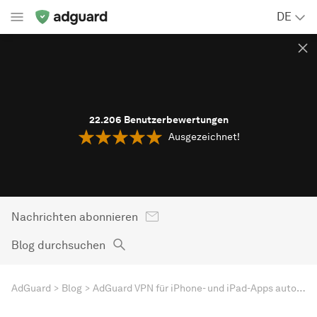
DE
22.206
Benutzerbewertungen
Ausgezeichnet!
Nachrichten abonnieren
Blog durchsuchen
AdGuard
Blog
AdGuard VPN für iPhone- und iPad-Apps automatisieren