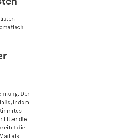
sten
listen
tomatisch
er
ennung. Der
ails, indem
estimmtes
 Filter die
reitet die
Mail als