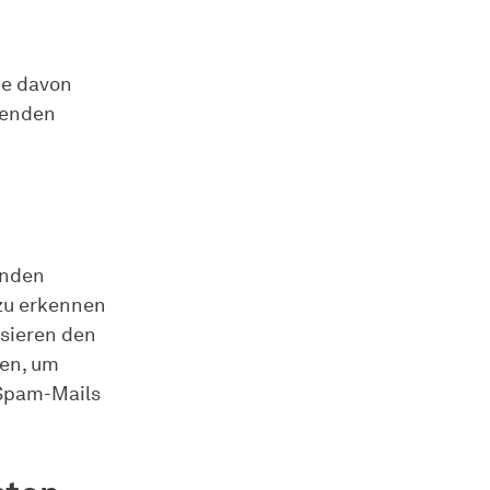
ie davon
lgenden
enden
zu erkennen
sieren den
ren, um
 Spam-Mails