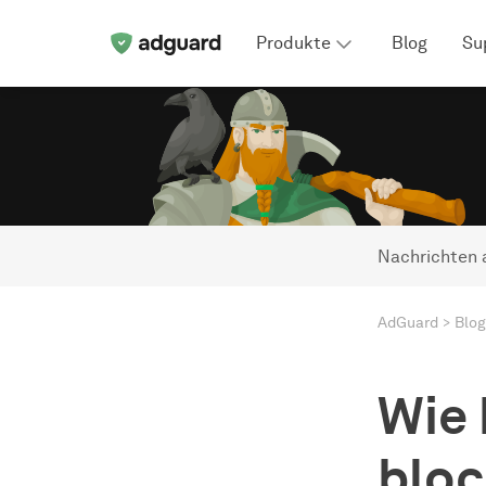
Produkte
Blog
Su
Nachrichten 
AdGuard
Blog
Wie
bloc