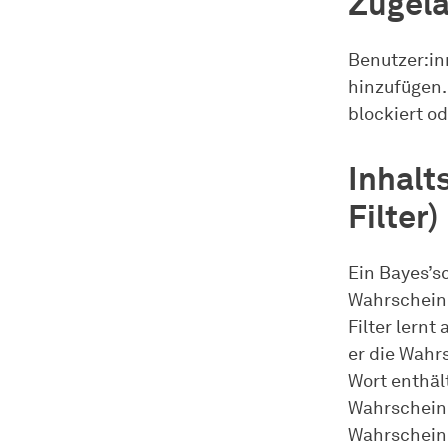
Zugela
Benutzer:in
hinzufügen.
blockiert o
Inhalt
Filter)
Ein Bayes’sc
Wahrscheinl
Filter lern
er die Wahr
Wort enthält
Wahrscheinl
Wahrscheinl