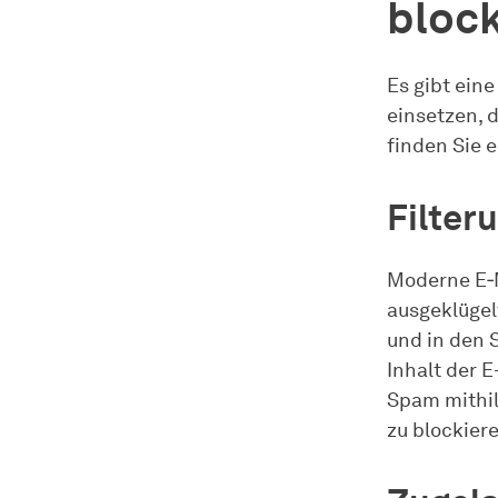
bloc
Es gibt ein
einsetzen, 
finden Sie 
Filter
Moderne E‑M
ausgeklügel
und in den 
Inhalt der 
Spam mithil
zu blockier