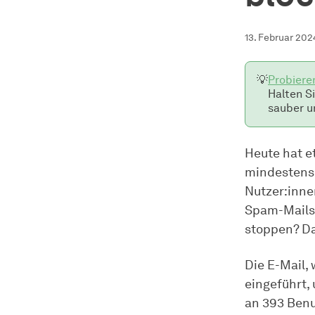
13. Februar 202
💡
Probiere
Halten S
sauber u
Heute hat e
mindestens 
Nutzer:innen
Spam-Mails
stoppen? Da
Die E-Mail,
eingeführt, 
an 393 Benu