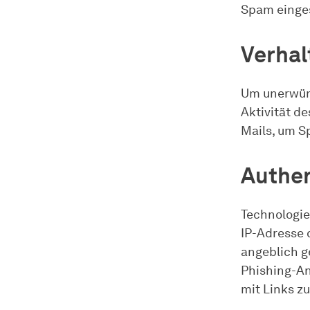
Spam einges
Verhal
Um unerwün
Aktivität d
Mails, um S
Authen
Technologie
IP-Adresse 
angeblich g
Phishing-An
mit Links z