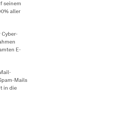
uf seinem
90% aller
 Cyber-
nahmen
samten E-
Mail-
 Spam-Mails
 in die