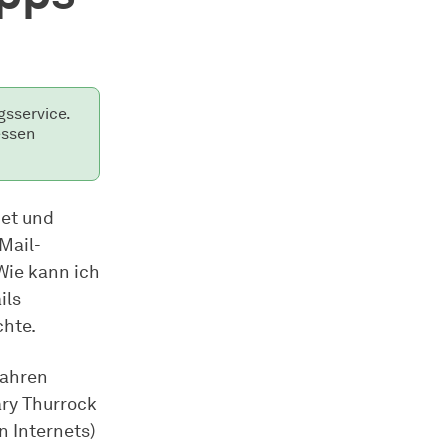
gsservice.
essen
net und
Mail-
 Wie kann ich
ils
chte.
Jahren
ary Thurrock
 Internets)