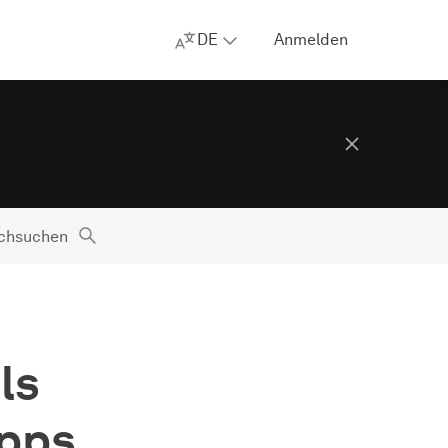
DE
Anmelden
rchsuchen
ls
ipps