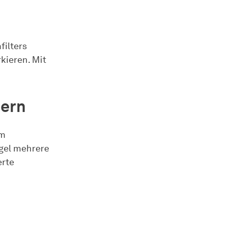
filters
kieren. Mit
tern
um
egel mehrere
erte