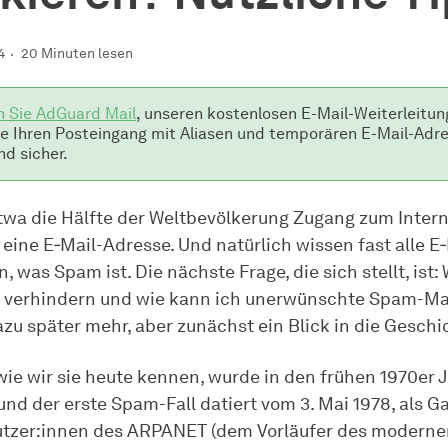
4
20 Minuten lesen
n Sie AdGuard Mail
, unseren kostenlosen E-Mail-Weiterleitun
ie Ihren Posteingang mit Aliasen und temporären E-Mail-Adr
nd sicher.
twa die Hälfte der Weltbevölkerung Zugang zum Inter
eine E‑Mail-Adresse. Und natürlich wissen fast alle E‑
, was Spam ist. Die nächste Frage, die sich stellt, ist:
 verhindern und wie kann ich unerwünschte Spam-Ma
zu später mehr, aber zunächst ein Blick in die Geschi
 wie wir sie heute kennen, wurde in den frühen 1970er 
und der erste Spam-Fall datiert vom 3. Mai 1978, als G
tzer:innen des ARPANET (dem Vorläufer des modernen