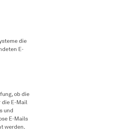
ysteme die
endeten E-
ung, ob die
 die E-Mail
ls und
ose E-Mails
nt werden.