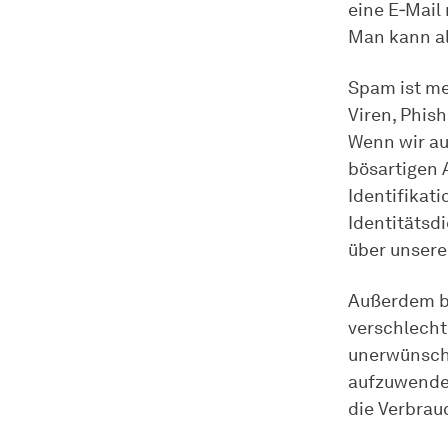
eine E‑Mail
Man kann al
Spam ist me
Viren, Phis
Wenn wir au
bösartigen 
Identifikat
Identitätsdi
über unsere
Außerdem be
verschlecht
unerwünscht
aufzuwenden
die Verbrau