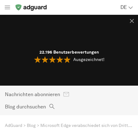
DE
22.196
Benutzerbewertungen
Ausgezeichnet!
Nachrichten abonnieren
Blog durchsuchen
AdGuard
Blog
Microsoft Edge verabschiedet sich von Drittanbieter-Cookies: Was sind die Alternativen?