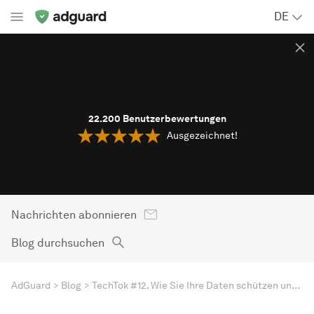
DE
22.200
Benutzerbewertungen
Ausgezeichnet!
Nachrichten abonnieren
Blog durchsuchen
AdGuard
Blog
TechTok #12. Wie Sie Ihre Daten schützen und Ihr VPN optimieren