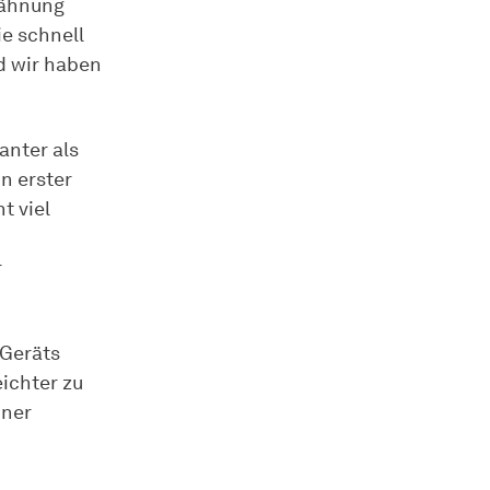
wähnung
e schnell
nd wir haben
anter als
n erster
t viel
r
 Geräts
ichter zu
iner