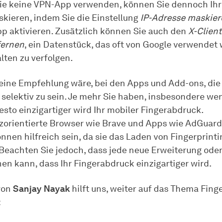
e keine VPN-App verwenden, können Sie dennoch Ihr
kieren, indem Sie die Einstellung
IP-Adresse maskier
 aktivieren. Zusätzlich können Sie auch den
X-Clien
fernen
, ein Datenstück, das oft von Google verwendet 
lten zu verfolgen.
eine Empfehlung wäre, bei den Apps und Add-ons, die
, selektiv zu sein. Je mehr Sie haben, insbesondere we
esto einzigartiger wird Ihr mobiler Fingerabdruck.
orientierte Browser wie Brave und Apps wie AdGuar
nnen hilfreich sein, da sie das Laden von Fingerprint
 Beachten Sie jedoch, dass jede neue Erweiterung ode
hen kann, dass Ihr Fingerabdruck einzigartiger wird.
von
Sanjay Nayak
hilft uns, weiter auf das Thema Fing
: