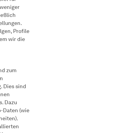
 weniger
ießlich
ellungen.
gen, Profile
em wir die
und zum
in
. Dies sind
onen
s. Dazu
p-Daten (wie
heiten).
llierten