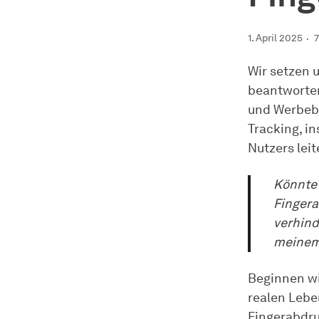
1. April 2025
7
Wir setzen u
beantworten
und Werbeb
Tracking, i
Nutzers lei
Könnte 
Fingera
verhind
meinem 
Beginnen wir
realen Leben
Fingerabdru