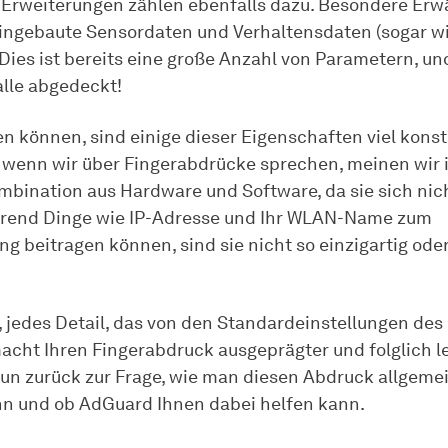
 Erweiterungen zählen ebenfalls dazu. Besondere Er
ingebaute Sensordaten und Verhaltensdaten (sogar wi
 Dies ist bereits eine große Anzahl von Parametern, u
alle abgedeckt!
en können, sind einige dieser Eigenschaften viel konst
 wenn wir über Fingerabdrücke sprechen, meinen wir i
ombination aus Hardware und Software, da sie sich nich
hrend Dinge wie IP-Adresse und Ihr WLAN-Name zum
ng beitragen können, sind sie nicht so einzigartig ode
, jedes Detail, das von den Standardeinstellungen des
acht Ihren Fingerabdruck ausgeprägter und folglich le
Nun zurück zur Frage, wie man diesen Abdruck allgeme
n und ob AdGuard Ihnen dabei helfen kann.