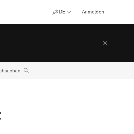
DE
Anmelden
rchsuchen
t