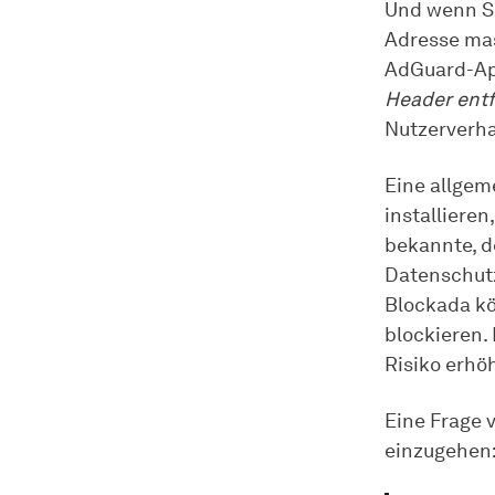
Und wenn Si
Adresse mas
AdGuard-App
Header ent
Nutzerverha
Eine allgem
installieren
bekannte, d
Datenschutz
Blockada kö
blockieren.
Risiko erhö
Eine Frage 
einzugehen