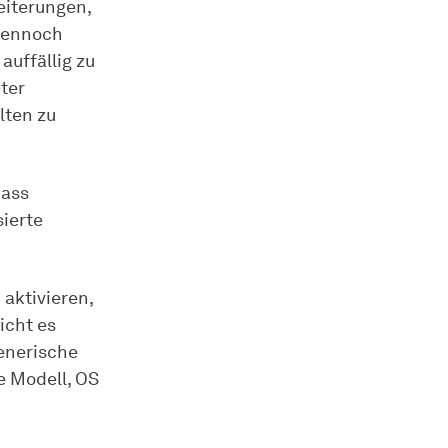
iterungen,
 Dennoch
auffällig zu
ter
lten zu
dass
sierte
aktivieren,
icht es
generische
ie Modell, OS