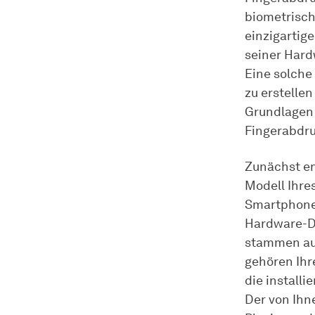
biometrisch
einzigartig
seiner Hardw
Eine solche
zu erstelle
Grundlagen 
Fingerabdru
Zunächst en
Modell Ihres
Smartphone 
Hardware-De
stammen au
gehören Ihr
die install
Der von Ihn