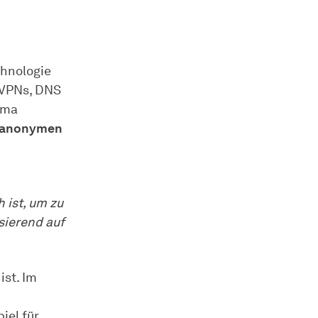
chnologie
 VPNs, DNS
ema
anonymen
 ist, um zu
sierend auf
ist. Im
iel für