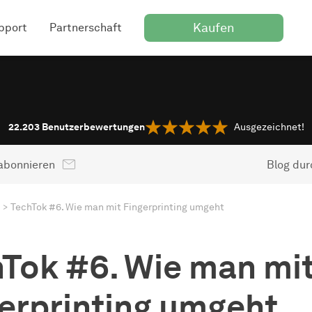
Kaufen
pport
Partnerschaft
22.203
Benutzerbewertungen
Ausgezeichnet!
abonnieren
Blog du
TechTok #6. Wie man mit Fingerprinting umgeht
Tok #6. Wie man mi
erprinting umgeht