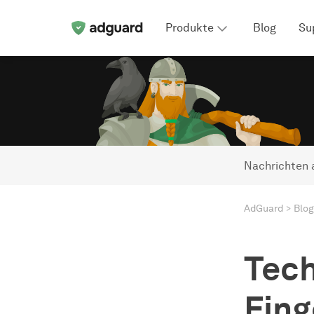
Produkte
Blog
Su
Nachrichten 
AdGuard
Blog
Tech
Fing