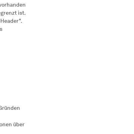
 vorhanden
grenzt ist.
 Header".
s
 Gründen
ionen über