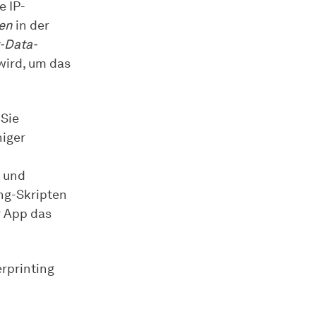
e IP-
en
in der
t-Data-
wird, um das
 Sie
niger
d und
ing-Skripten
r App das
erprinting