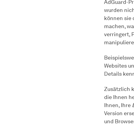
AdGuard-Pr
wurden nich
können sie 
machen, was
verringert,
manipuliere
Beispielsw
Websites un
Details ken
Zusätzlich 
die Ihnen h
Ihnen, Ihre
Version erse
und Browser