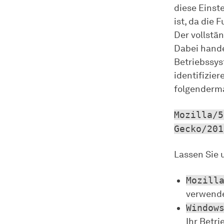
diese Einst
ist, da die 
Der vollstä
Dabei handel
Betriebssys
identifizie
folgenderm
Mozilla/5
Gecko/201
Lassen Sie 
Mozill
verwende
Window
Ihr Betr