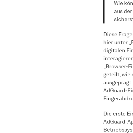
Wie kön
aus der
sichers
Diese Frage
hier unter 
digitalen F
interagieren
„Browser-Fi
geteilt, wi
ausgeprägt z
AdGuard-Ein
Fingerabdru
Die erste Ei
AdGuard-App
Betriebssys