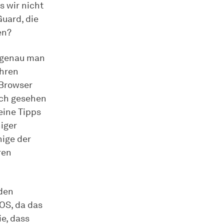
s wir nicht
Guard, die
en?
s genau man
Ihren
 Browser
isch gesehen
eine Tipps
iger
nige der
ren
 den
OS, da das
e, dass