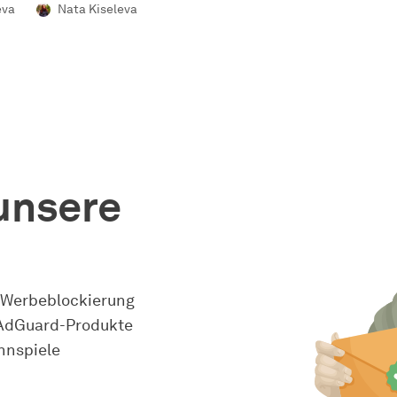
eva
Nata Kiseleva
unsere
 Werbeblockierung
 AdGuard-Produkte
nnspiele