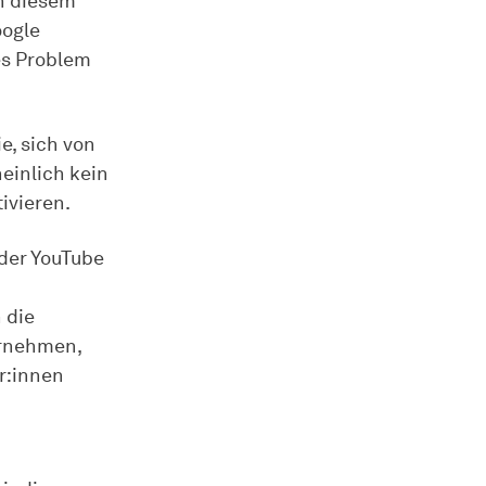
n diesem
oogle
es Problem
e, sich von
einlich kein
ivieren.
 der YouTube
 die
ornehmen,
r:innen