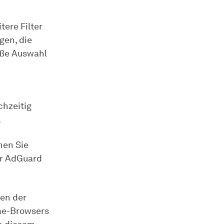
tere Filter
gen, die
roße Auswahl
chzeitig
.
hen Sie
er AdGuard
den der
ome-Browsers