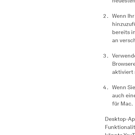
neuesten 
Wenn Ihr 
hinzuzufü
bereits i
an versch
Verwende
Browsere
aktiviert
Wenn Sie
auch ein
für Mac.
Desktop-App
Funktionali