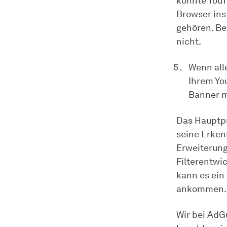
könnte YouT
Browser ins
gehören. Be
nicht.
Wenn all
Ihrem Yo
Banner m
Das Hauptpr
seine Erken
Erweiterung
Filterentwi
kann es ein
ankommen.
Wir bei AdG