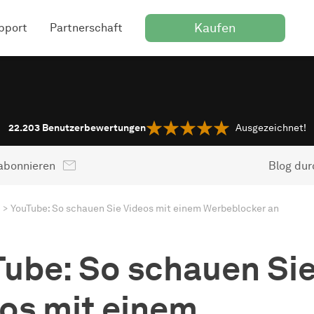
Kaufen
pport
Partnerschaft
22.203
Benutzerbewertungen
Ausgezeichnet!
abonnieren
Blog du
YouTube: So schauen Sie Videos mit einem Werbeblocker an
ube: So schauen Si
os mit einem