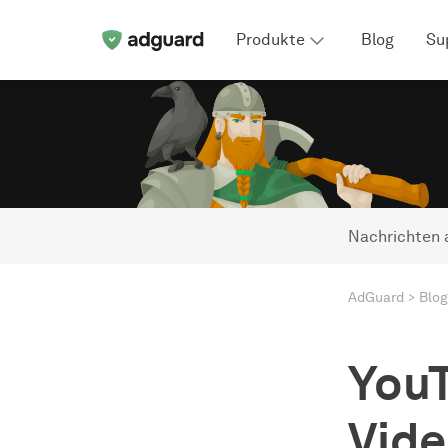
Produkte
Blog
Su
Nachrichten 
AdGuard
Blog
YouT
Vide