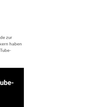
de zur
ckern haben
uTube-