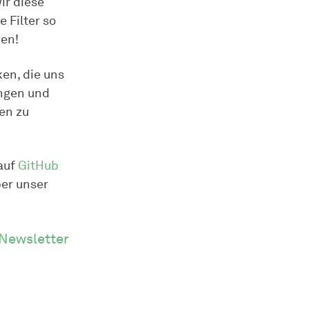
ir diese
 Filter so
den!
en, die uns
ngen und
en zu
 auf
GitHub
ber unser
Newsletter