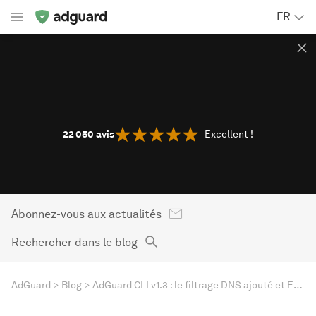
FR
22 050
avis
Excellent !
Abonnez-vous aux actualités
Rechercher dans le blog
AdGuard
Blog
AdGuard CLI v1.3 : le filtrage DNS ajouté et ECH pris en charge