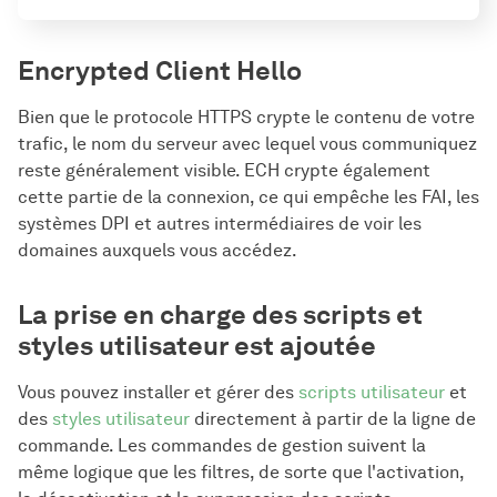
adguard-cli config set 
Encrypted Client Hello
dns_filtering.enabled false
adguard-cli config set 
Bien que le protocole HTTPS crypte le contenu de votre
dns_filtering.upstream “[adresse du 
trafic, le nom du serveur avec lequel vous communiquez
serveur]”
reste généralement visible. ECH crypte également
cette partie de la connexion, ce qui empêche les FAI, les
systèmes DPI et autres intermédiaires de voir les
domaines auxquels vous accédez.
adguard-cli config set 
dns_filtering.upstream default
La prise en charge des scripts et
styles utilisateur est ajoutée
Vous pouvez installer et gérer des
scripts utilisateur
et
des
styles utilisateur
directement à partir de la ligne de
commande. Les commandes de gestion suivent la
même logique que les filtres, de sorte que l'activation,