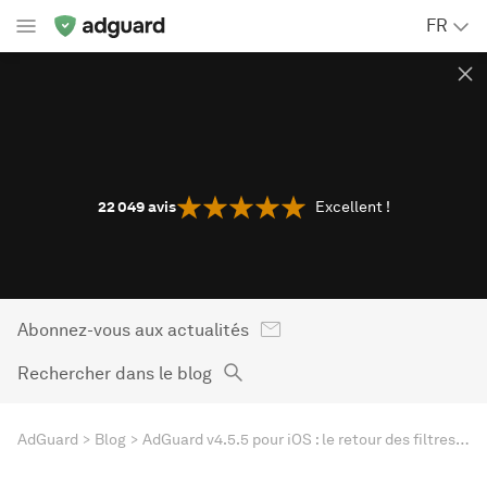
FR
22 049
avis
Excellent !
Abonnez-vous aux actualités
Rechercher dans le blog
AdGuard
Blog
AdGuard v4.5.5 pour iOS : le retour des filtres complets sur iOS 17