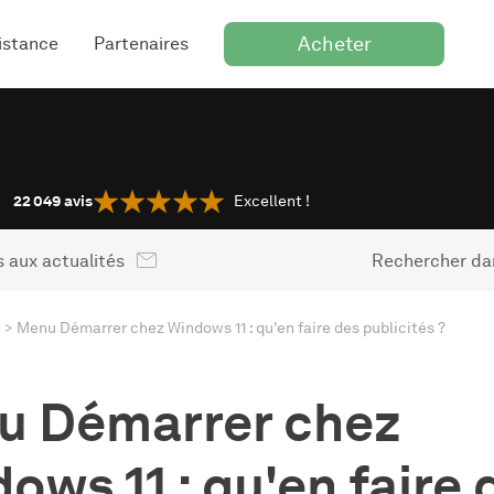
Acheter
istance
Partenaires
22 049
avis
Excellent !
 aux actualités
Rechercher dan
Menu Démarrer chez Windows 11 : qu'en faire des publicités ?
u Démarrer chez
ows 11 : qu'en faire 