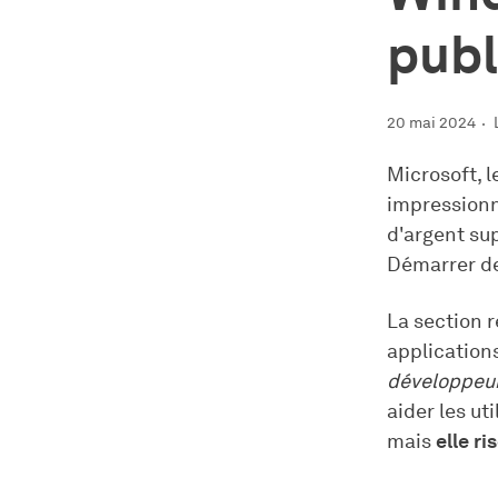
publ
20 mai 2024
Microsoft, l
impressionn
d'argent su
Démarrer de
La section
application
développeur
aider les ut
mais
elle r