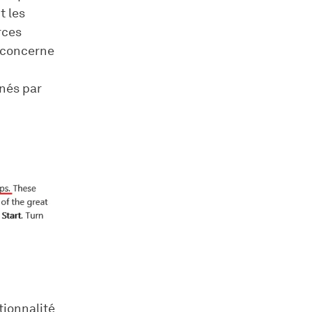
t les
rces
e concerne
nés par
tionnalité