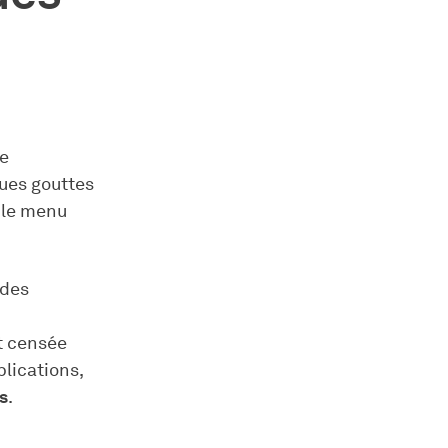
le
ues gouttes
 le menu
 des
st censée
plications,
s
.