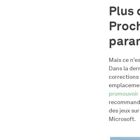
Plus 
Proch
para
Mais ce n'e
Dans la dern
corrections 
emplacement
promouvoir
recommandat
des jeux su
Microsoft.