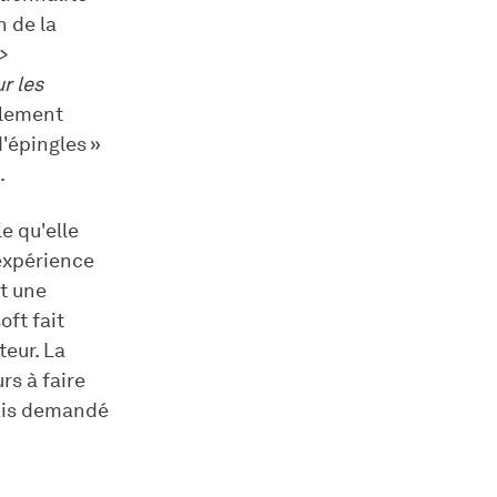
n de la
>
r les
alement
d'épingles »
.
e qu'elle
'expérience
nt une
ft fait
teur. La
rs à faire
mais demandé