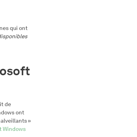
nnes qui ont
disponibles
rosoft
it de
indows ont
alveillants »
et Windows