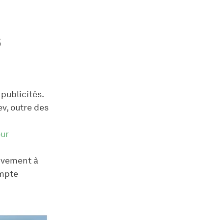
s
publicités.
ev, outre des
ur
tivement à
ompte