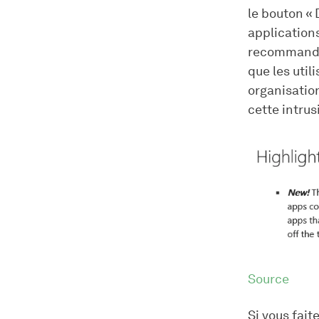
le bouton «
applications
recommandée
que les util
organisatio
cette intrus
Source
Si vous fait