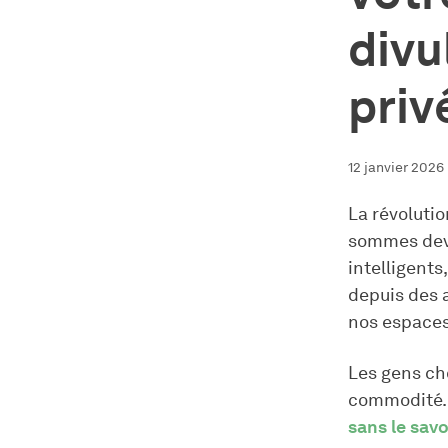
divu
priv
12 janvier 2026
La révolutio
sommes deve
intelligent
depuis des a
nos espaces 
Les gens cho
commodité. M
sans le savo