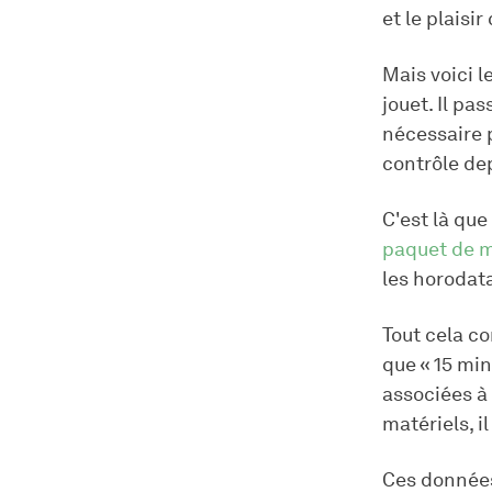
et le plais
Mais voici l
jouet. Il pa
nécessaire p
contrôle de
C'est là qu
paquet de m
les horodata
Tout cela c
que « 15 min
associées à 
matériels, i
Ces données 