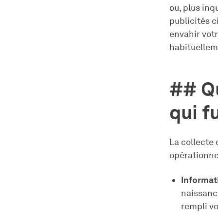
ou, plus in
publicités c
envahir votr
habituellem
## Qu
qui f
La collecte
opérationnel
Informat
naissanc
rempli vo