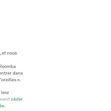
, et nous
s Roomba
 entrer dans
oreilles ».
 leur
euvent
céder
vée
.