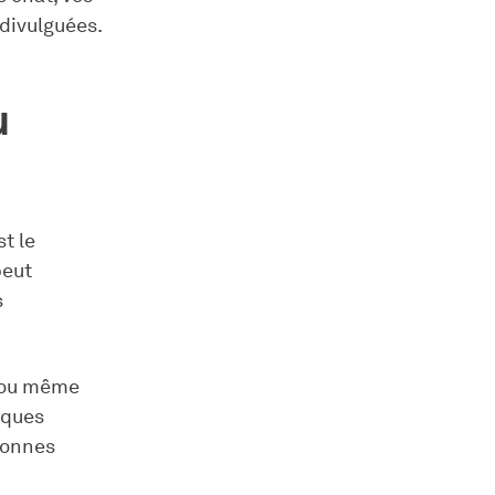
 divulguées.
u
t le
peut
s
s ou même
fiques
sonnes