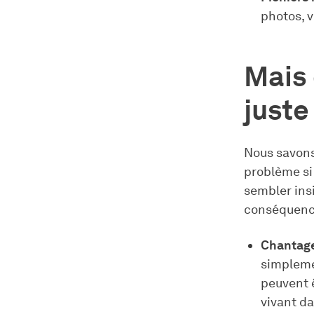
photos, v
Mais 
juste
Nous savons 
problème si 
sembler ins
conséquence
Chantage
simplemen
peuvent ê
vivant d