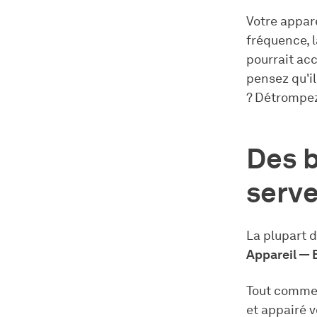
Votre appare
fréquence, l
pourrait acc
pensez qu'il
? Détrompe
Des b
serve
La plupart 
Appareil — 
Tout commen
et appairé v