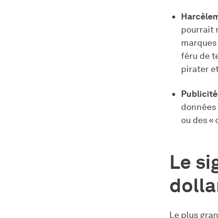
Harcèle
pourrait 
marques 
féru de 
pirater e
Publicit
données 
ou des « 
Le si
dolla
Le plus gran