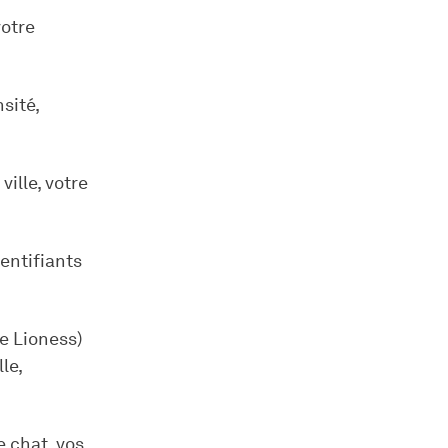
votre
sité,
ville, votre
dentifiants
e Lioness)
le,
e chat, vos