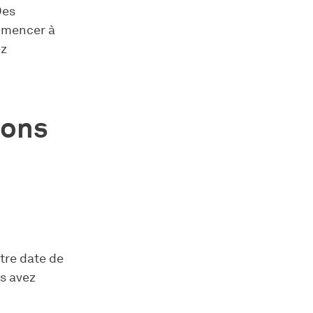
Des
ommencer à
ez
ions
otre date de
us avez