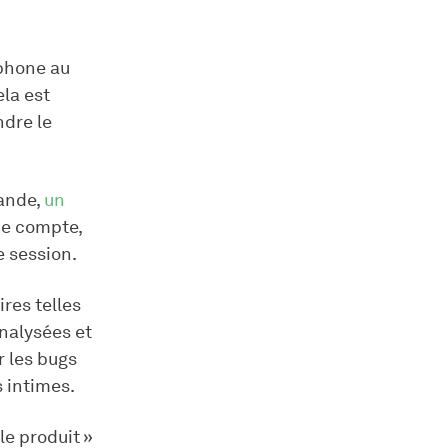
éphone au
ela est
ndre le
ande,
un
 de compte,
e session.
res telles
analysées et
r les bugs
s intimes.
le produit »