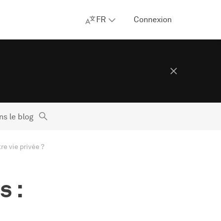
FR
Connexion
s le blog
re vie privée ?
s :