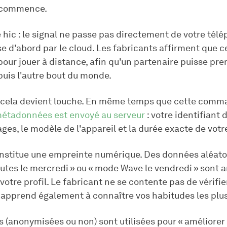
ir commence.
e hic : le signal ne passe pas directement de votre tél
sse d'abord par le cloud. Les fabricants affirment que c
our jouer à distance, afin qu'un partenaire puisse pre
puis l'autre bout du monde.
e cela devient louche. En même temps que cette comm
étadonnées est envoyé au serveur
: votre identifiant
ges, le modèle de l'appareil et la durée exacte de votr
onstitue une empreinte numérique. Des données aléatoi
utes le mercredi » ou « mode Wave le vendredi » sont 
votre profil. Le fabricant ne se contente pas de vérifie
l apprend également à connaître vos habitudes les plu
(anonymisées ou non) sont utilisées pour « améliorer 