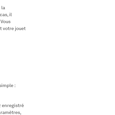
 la
as, il
. Vous
t votre jouet
simple :
 enregistré
paramètres,