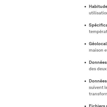
Habitude
utilisati
Spécific
températu
Géolocal
maison e
Données 
des deux 
Données
suivent l
transform
Fichiers