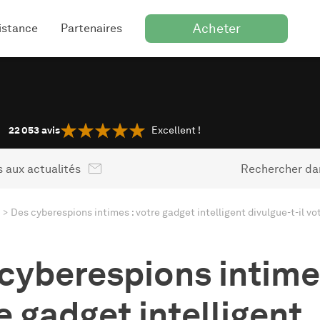
Acheter
istance
Partenaires
22 053
avis
Excellent !
 aux actualités
Rechercher dan
Des cyberespions intimes : votre gadget intelligent divulgue-t-il vot
cyberespions intime
e gadget intelligent