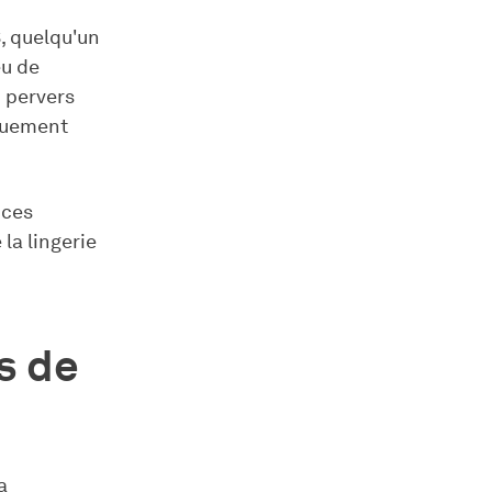
S, quelqu'un
eu de
n pervers
iquement
 ces
la lingerie
s de
a