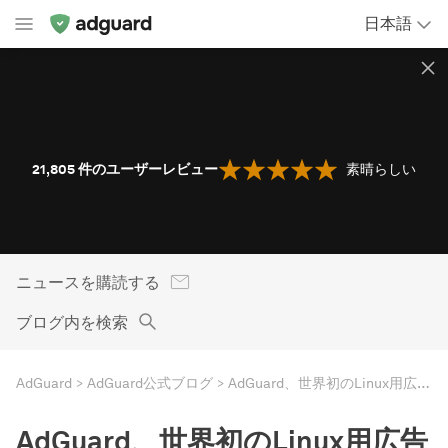
日本語
21,805
件のユーザーレビュー
素晴らしい
ニュースを購読する
ブログ内を検索
AdGuard
AdGuard公式ブログ
AdGuard、世界初のLinux用広告ブロッカーをリリース（Nightly版）
AdGuard、世界初のLinux用広告