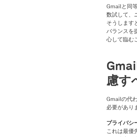
Gmailと
数試して、
そうします
バランスを
心して臨む
Gm
慮す
Gmail
必要があり
プライバシ
これは最優