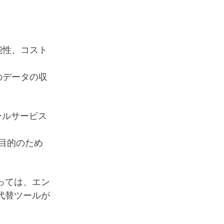
能性、コスト
のデータの収
ールサービス
告目的のため
っては、エン
代替ツールが