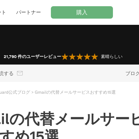
購入
ート
パートナー
21,790
件のユーザーレビュー
素晴らしい
読する
ブロ
Guard公式ブログ
Gmailの代替メールサービスおすすめ15選
ailの代替メールサー
すめ15選