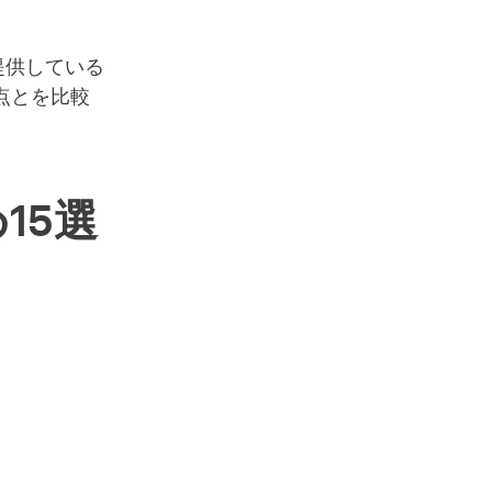
提供している
点とを比較
15選