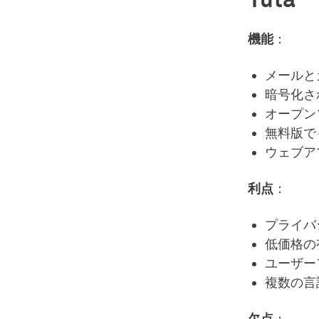
機能
：
メールと
暗号化さ
オープン
無料版で
ウェブア
利点
：
プライバ
低価格の
ユーザー
複数の言