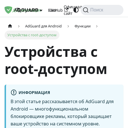
Официальный
Документация
Блог
GitHub
Русский
Поиск
сайт
AdGuard для Android
Функции
Устройства с root-доступом
Устройства с
root-доступом
ИНФОРМАЦИЯ
В этой статье рассказывается об AdGuard для
Android — многофункциональном
блокировщике рекламы, который защищает
ваше устройство на системном уровне.