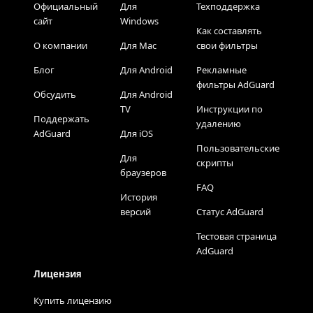
Официальный
Для
Техподдержка
сайт
Windows
Как составлять
О компании
Для Mac
свои фильтры
Блог
Для Android
Рекламные
фильтры AdGuard
Обсудить
Для Android
TV
Инструкции по
Поддержать
удалению
AdGuard
Для iOS
Пользовательские
Для
скрипты
браузеров
FAQ
История
версий
Статус AdGuard
Тестовая страница
AdGuard
Лицензия
Купить лицензию