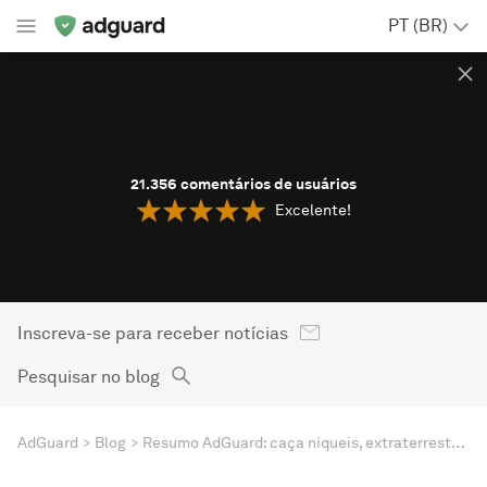
PT (BR)
21.356
comentários de usuários
Excelente!
Inscreva-se para receber notícias
Pesquisar no blog
AdGuard
Blog
Resumo AdGuard: caça níqueis, extraterrestres e a nova opção de privacidade do Google