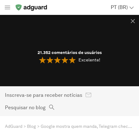
PT (BR)
21.352
comentários de usuários
Excelente!
Inscreva-se para receber notícias
Pesquisar no blog
AdGuard
Blog
Google mostra quem manda, Telegram checa o terreno e DuckDuckGo abre portas. Resumo de notícias AdGuard