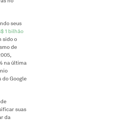
vas no
undo seus
$ 1 bilhão
 sido o
ismo de
2005,
% na última
nio
s do Google
 de
ificar suas
ar da