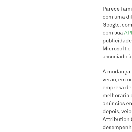
Parece fami
com uma dif
Google, com
com sua
API
publicidade
Microsoft e
associado à
A mudança f
verão, em u
empresa de 
melhoraria 
anúncios en
depois, vei
Attribution
desempenho