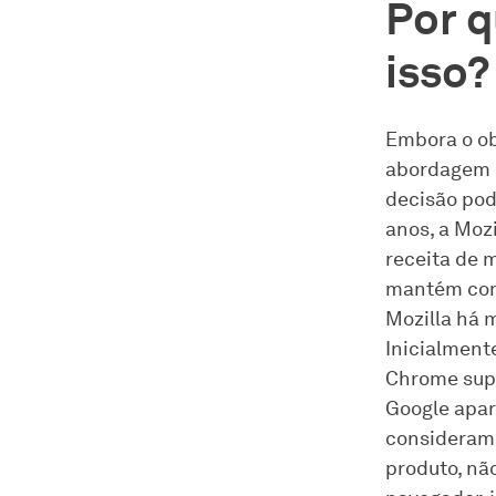
Por q
isso?
Embora o ob
abordagem c
decisão pod
anos, a Moz
receita de 
mantém com 
Mozilla há 
Inicialment
Chrome supe
Google apar
consideramo
produto, nã