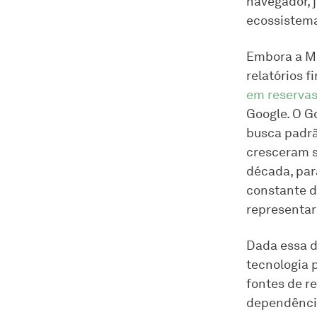
navegador, 
ecossistem
Embora a Mo
relatórios 
em reservas
Google. O G
busca padrã
cresceram s
década, par
constante d
representar
Dada essa d
tecnologia p
fontes de r
dependência