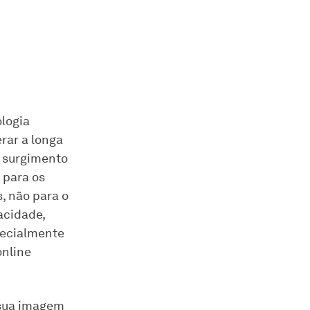
ologia
erar a longa
 surgimento
 para os
, não para o
acidade,
specialmente
online
à sua imagem