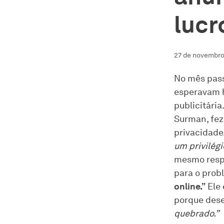
lucr
27 de novembro
No mês pass
esperavam h
publicitária
Surman, fez
privacidade
um privilég
mesmo resp
para o prob
online.”
Ele 
porque dese
quebrado.”