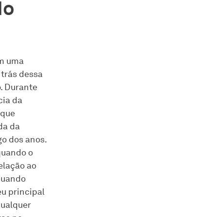
do
om uma
 trás dessa
. Durante
cia da
 que
da da
go dos anos.
 quando o
elação ao
quando
u principal
qualquer