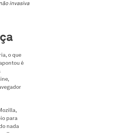
não invasiva
nça
ia, o que
 apontou é
á
ine,
navegador
ozilla,
io para
ndo nada