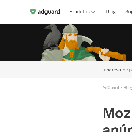
Produtos
Blog
Su
Inscreva-se p
AdGuard
Blog
Mozi
anún