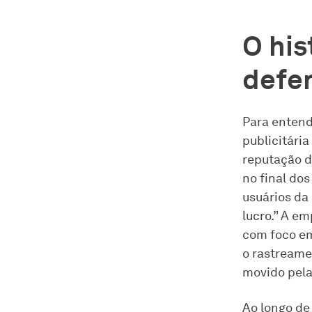
O his
defe
Para entend
publicitária
reputação d
no final do
usuários da
lucro.” A e
com foco em
o rastreame
movido pela
Ao longo de 