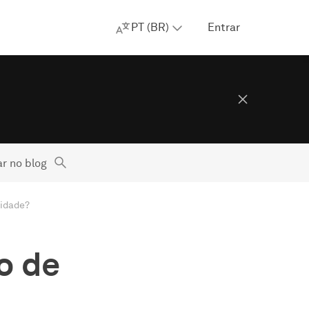
PT (BR)
Entrar
r no blog
cidade?
o de