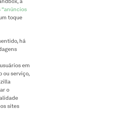
andbox, a
 “anúncios
 um toque
sentido, há
rdagens
 usuários em
 ou serviço,
zilla
ar o
ealidade
os sites