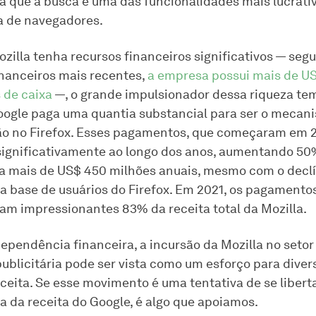
já que a busca é uma das funcionalidades mais lucrati
a de navegadores.
zilla tenha recursos financeiros significativos — seg
financeiros mais recentes,
a empresa possui mais de US
 de caixa
—, o grande impulsionador dessa riqueza tem
oogle paga uma quantia substancial para ser o mecan
o no Firefox. Esses pagamentos, que começaram em 
ignificativamente ao longo dos anos, aumentando 50
a mais de US$ 450 milhões anuais, mesmo com o declí
a base de usuários do Firefox. Em 2021, os pagamento
am impressionantes 83% da receita total da Mozilla.
ependência financeira, a incursão da Mozilla no setor
ublicitária pode ser vista como um esforço para divers
eceita. Se esse movimento é uma tentativa de se libert
 da receita do Google, é algo que apoiamos.