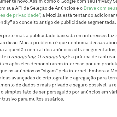
mente novo. Assim como o Google com seu Privacy S
om sua API de Seleção de Anúncios e o
Brave com seus
es de privacidade”
, a Mozilla está tentando adicionar
iendly” ao conceito antigo de publicidade segmentada.
erprete mal: a publicidade baseada em interesses faz 
trás disso. Mas o problema é que nenhuma dessas abo
ia a questão central dos anúncios ultra-segmentados,
nte o
retargeting
. O
retargeting
é a prática de rastrear
sites após eles demonstrarem interesse por um produto
que os anúncios os “sigam” pela internet. Embora a Mo
nicas avançadas de criptografia e agregação para torn
mento de dados o mais privado e seguro possível, a r
o simples fato de ser perseguido por anúncios em vári
ntrusivo para muitos usuários.