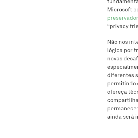
fundamental
Microsoft c
preservador
“privacy fr
Não nos int
lógica por 
novas desaf
especialme
diferentes 
permitindo 
ofereça téc
compartilha
permanece: 
ainda será i