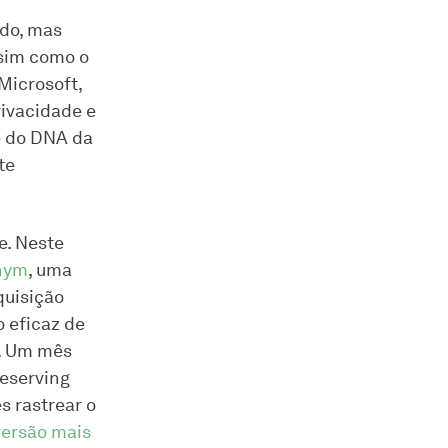
ado, mas
sim como o
Microsoft,
rivacidade e
e do DNA da
te
e. Neste
onym
, uma
quisição
 eficaz de
s. Um mês
reserving
s rastrear o
versão mais