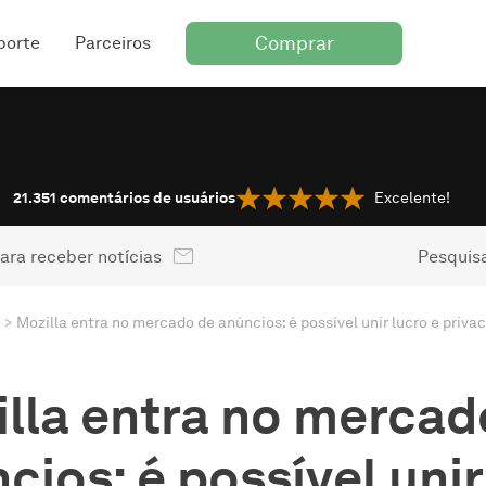
Comprar
porte
Parceiros
21.351
comentários de usuários
Excelente!
ara receber notícias
Pesquisa
Mozilla entra no mercado de anúncios: é possível unir lucro e priva
lla entra no mercad
cios: é possível unir