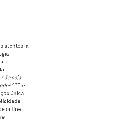
s atentos já
ogia
Mark
da
 não seja
todos?”
Ele
ção única
licidade
de online
te