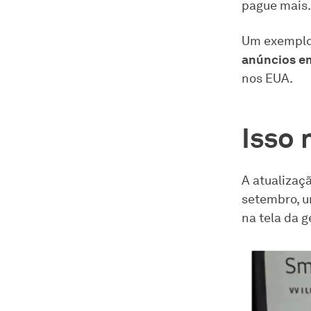
pague mais.
Um exemplo 
anúncios em
nos EUA.
Isso 
A atualizaç
setembro, 
na tela da g