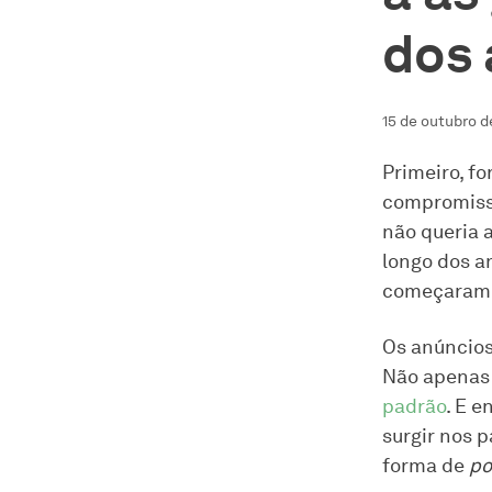
dos 
15 de outubro 
Primeiro, f
compromisso
não queria 
longo dos a
começaram a
Os anúncios
Não apenas
padrão
. E 
surgir nos 
forma de
po