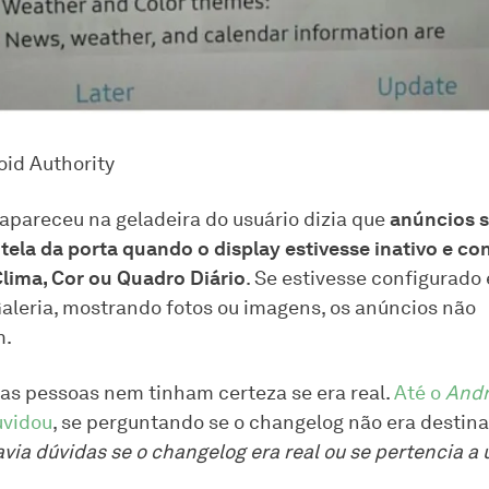
oid Authority
 apareceu na geladeira do usuário dizia que
anúncios 
 tela da porta quando o display estivesse inativo e co
lima, Cor ou Quadro Diário
. Se estivesse configurad
Galeria, mostrando fotos ou imagens, os anúncios não
m.
as pessoas nem tinham certeza se era real.
Até o
Andr
vidou
, se perguntando se o changelog não era destina
via dúvidas se o changelog era real ou se pertencia a