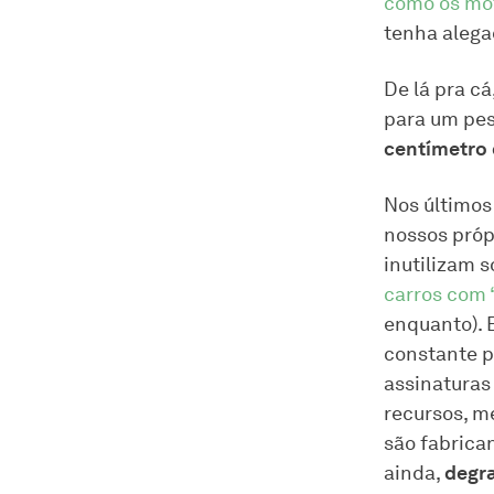
como os mo
tenha alega
De lá pra c
para um pe
centímetro 
Nos últimos
nossos própr
inutilizam 
carros com 
enquanto). 
constante p
assinaturas
recursos, me
são fabrica
ainda,
degra