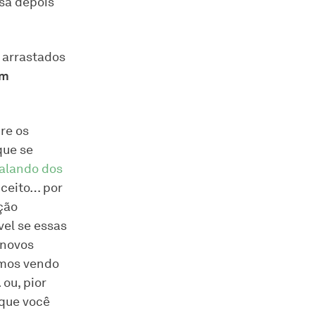
sa depois
 arrastados
um
re os
que se
falando dos
ceito… por
ção
vel se essas
 novos
tamos vendo
l
ou, pior
que você