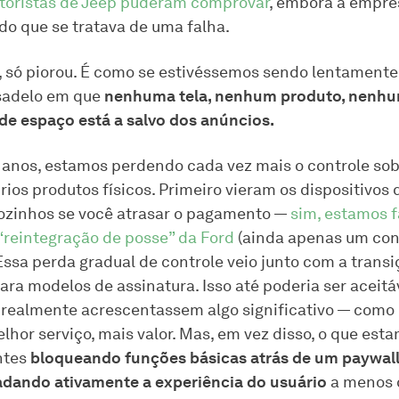
toristas de Jeep puderam comprovar
, embora a empre
do que se tratava de uma falha.
á, só piorou. É como se estivéssemos sendo lentamente
sadelo em que
nenhuma tela, nenhum produto, nenh
de espaço está a salvo dos anúncios.
 anos, estamos perdendo cada vez mais o controle sob
ios produtos físicos. Primeiro vieram os dispositivos 
sozinhos se você atrasar o pagamento —
sim, estamos 
“reintegração de posse” da Ford
(ainda apenas um con
Essa perda gradual de controle veio junto com a transi
ara modelos de assinatura. Isso até poderia ser aceitá
 realmente acrescentassem algo significativo — como
lhor serviço, mais valor. Mas, em vez disso, o que es
ntes
bloqueando funções básicas atrás de um paywal
dando ativamente a experiência do usuário
a menos 