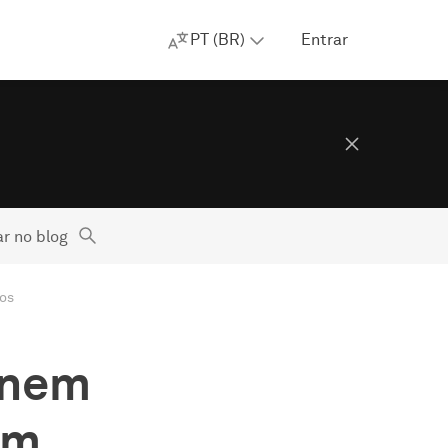
PT (BR)
Entrar
r no blog
ios
 nem
am