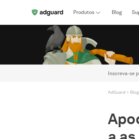
Produtos
Blog
Su
Inscreva-se p
AdGuard
Blog
Apoc
a as