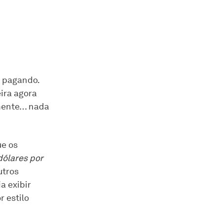
 pagando.
ira agora
amente… nada
ue os
dólares por
utros
a exibir
r estilo