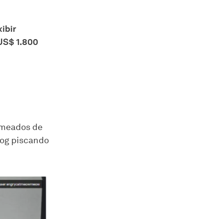
xibir
US$ 1.800
m meados de
og piscando