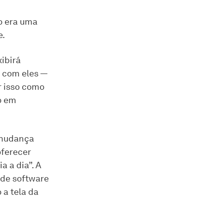
o era uma
e.
ibirá
 com eles —
r isso como
o em
 mudança
oferecer
 a dia”. A
 de software
 a tela da