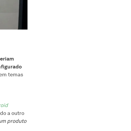
seriam
nfigurado
o em temas
oid
do a outro
 um produto