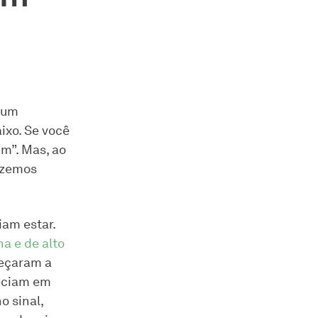
 um
ixo. Se você
m”. Mas, ao
fizemos
am estar.
a e de alto
meçaram a
reciam em
o sinal,