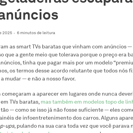
anúncios
de 2025
6 minutos de leitura
oram as smart TVs baratas que vinham com anúncios —
 que a gente meio que tolerava porque o preço era ba
anúncios, tinha que pagar mais por um modelo “premiu
nos, os termos desse acordo relutante que todos nós 
 mudar — e não a nosso favor.
 começaram a aparecer em lugares onde nunca deveri
 em TVs baratas,
mas também em modelos topo de linh
então — como se isso já não fosse suficiente — eles co
painéis de infoentretenimento dos carros. Alguns apa
p-ups
, pulando na sua cara toda vez que você parava n