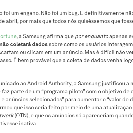
o foi um engano. Não foi um bug. E definitivamente nã
de abril, por mais que todos nós quiséssemos que foss
Fortune
, a Samsung afirma que
por enquanto
apenas ex
não coletará dados
sobre como os usuários interagem
cartam ou clicam em um anúncio. Mas é difícil não ve
passo. É bem provável que a coleta de dados venha log
icado ao Android Authority, a Samsung justificou a
 faz parte de um “programa piloto” com o objetivo de 
e anúncios selecionados” para aumentar o “valor do dia
rmou que isso seria feito por meio de uma atualização
twork
(OTN), e que os anúncios só apareceriam quando
tivesse inativa.