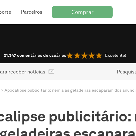
Comprar
porte
Parceiros
21.347
comentários de usuários
Excelente!
ara receber notícias
Pesquisa
Apocalipse publicitário: nem a as geladeiras escaparam dos anúnc
alipse publicitário:
 geladeiras escapar