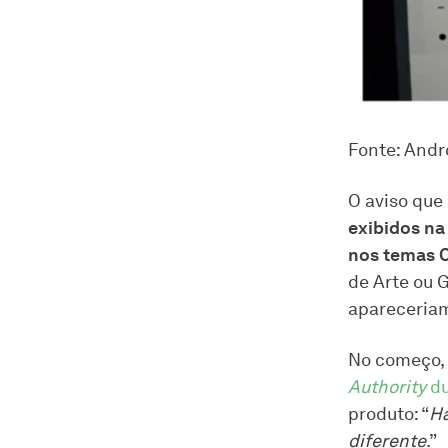
Fonte: Andr
O aviso que
exibidos na
nos temas C
de Arte ou 
apareceria
No começo, 
Authority
du
produto: “
Ha
diferente
.”