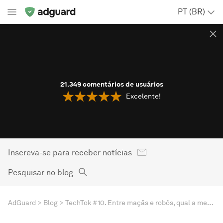
PT (BR)
21.349
comentários de usuários
Excelente!
Inscreva-se para receber notícias
Pesquisar no blog
AdGuard
Blog
TechTok #10. Entre maçãs e robôs, qual a melhor escolha?