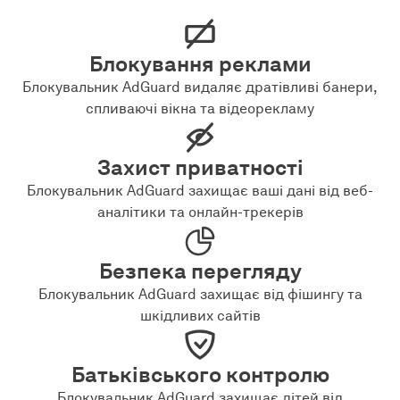
Блокування реклами
Блокувальник AdGuard видаляє дратівливі банери,
спливаючі вікна та відеорекламу
Захист приватності
Блокувальник AdGuard захищає ваші дані від веб-
аналітики та онлайн-трекерів
Безпека перегляду
Блокувальник AdGuard захищає від фішингу та
шкідливих сайтів
Батьківського контролю
Блокувальник AdGuard захищає дітей від