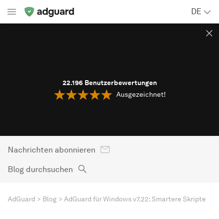
DE
22.196
Benutzerbewertungen
Ausgezeichnet!
Nachrichten abonnieren
Blog durchsuchen
AdGuard
Blog
AdGuard für Windows v7.22: Smartere Skripte