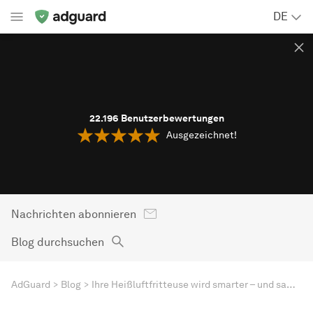
DE
22.196
Benutzerbewertungen
Ausgezeichnet!
Nachrichten abonnieren
Blog durchsuchen
AdGuard
Blog
Ihre Heißluftfritteuse wird smarter – und sammelt mehr Daten