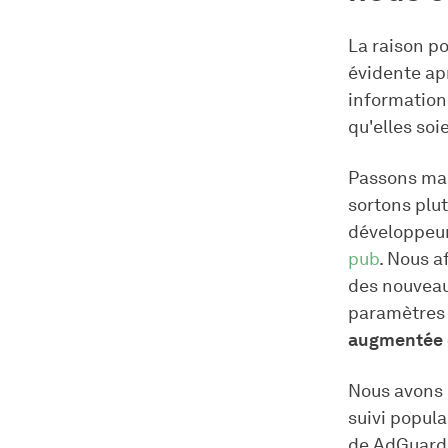
La raison p
évidente apr
information
qu'elles soi
Passons mai
sortons plut
développeur
pub
. Nous a
des nouvea
paramètres 
augmentée d
Nous avons 
suivi populai
de AdGuard,