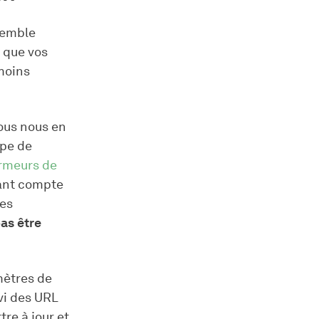
semble
s que vos
moins
ous nous en
ipe de
armeurs de
nant compte
des
pas être
mètres de
ivi des URL
re à jour et