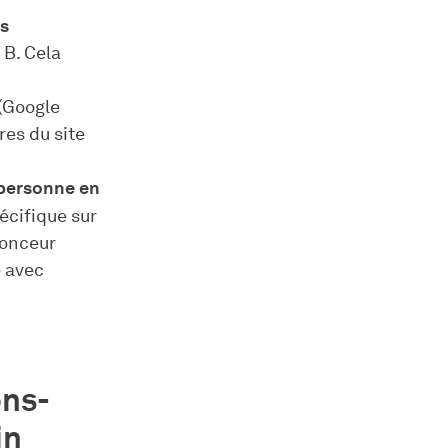
ns
 B. Cela
(Google
res du site
 personne en
pécifique sur
nonceur
e avec
ons-
in