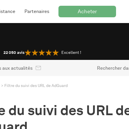
Acheter
istance
Partenaires
22 050
avis
Excellent !
 aux actualités
Rechercher dan
Filtre du suivi des URL de AdGuard
re du suivi des URL d
uard