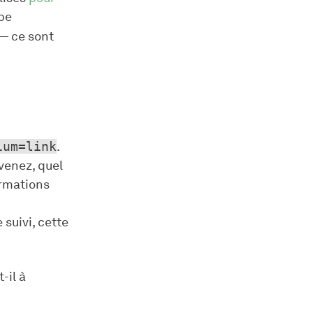
ype
 — ce sont
ium=link
.
 venez, quel
ormations
 suivi, cette
-il à