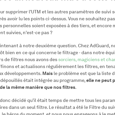
our supprimer l'UTM et les autres paramètres de suivi 
ès avoir lu les points ci-dessus. Vous ne souhaitez pa
s personnelles soient exposées à des tiers, et encore 
ent suivies, n'est-ce pas ?
ntenant à notre deuxième question. Chez AdGuard, n
ôt bien en ce qui concerne le filtrage - dans notre équ
s de filtres nous avons des
sorciers, magiciens et ch
ffinons et actualisons régulièrement les filtres, en te
ux développements.
Mais
le problème est que la liste 
dépouillés était intégrée au programme,
elle ne peut 
e la même manière que nos filtres
.
donc décidé qu'il était temps de mettre tous les para
res dans un seul filtre. Le résultat a été le Filtre du su
 le héros du moment, et nous nous engageons à le mett