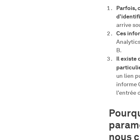
Parfois,
d'identif
arrive so
Ces info
Analytics
B.
Il existe
particuli
un lien p
informe G
l'entrée 
Pourqu
paramè
nous c