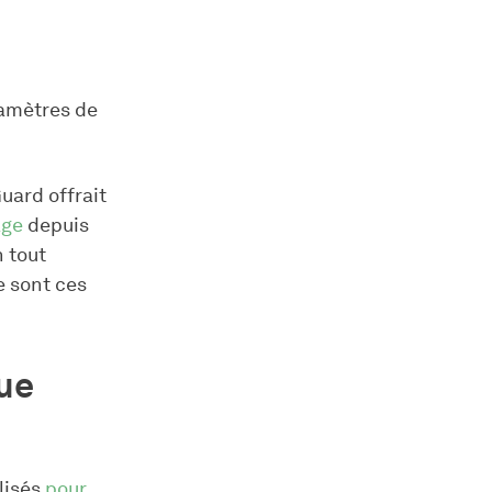
ramètres de
Guard offrait
age
depuis
 tout
e sont ces
que
lisés
pour