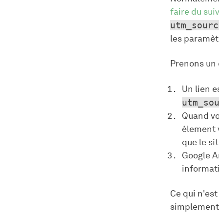
faire du suiv
utm_sourc
les paramètr
Prenons un
Un lien es
utm_so
Quand vou
élement v
que le sit
Google An
informati
Ce qui n'est
simplement v