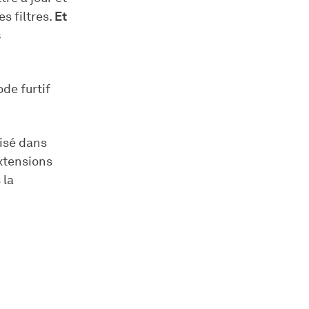
s filtres.
Et
s
de furtif
lisé dans
xtensions
 la