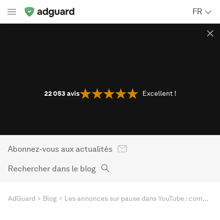
FR
22 053
avis
Excellent !
Abonnez-vous aux actualités
Rechercher dans le blog
AdGuard
Blog
Les annonces sur pause dans YouTube : comment s'en débarrasser