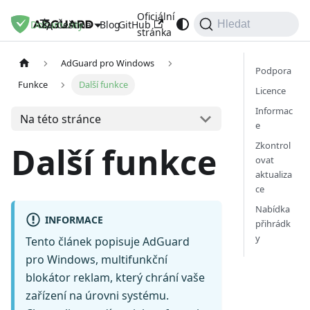
Oficiální
Dokumenty
Blog
GitHub
Čeština
Hledat
stránka
AdGuard pro Windows
Podpora
Funkce
Další funkce
Licence
Informac
Na této stránce
e
Zkontrol
Další funkce
ovat
aktualiza
ce
Nabídka
INFORMACE
přihrádk
y
Tento článek popisuje AdGuard
pro Windows, multifunkční
blokátor reklam, který chrání vaše
zařízení na úrovni systému.