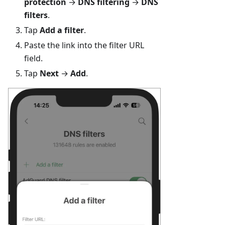
protection
→
DNS filtering
→
DNS
filters
.
Tap
Add a filter
.
Paste the link into the filter URL
field.
Tap
Next
→
Add
.