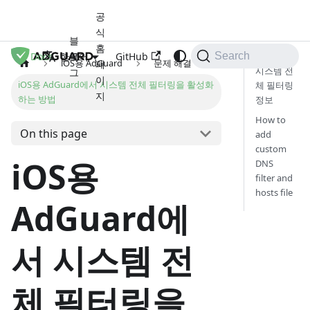
공
식
블
홈
Docs
로
GitHub
한국어
Search
iOS용 AdGuard
문제 해결
페
시스템 전
그
이
iOS용 AdGuard에서 시스템 전체 필터링을 활성화
체 필터링
지
하는 방법
정보
How to
On this page
add
custom
iOS용
DNS
filter and
hosts file
AdGuard에
서 시스템 전
체 필터링을