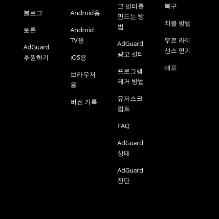
고 필터를
복구
블로그
Android용
만드는 방
지불 방법
법
토론
Android
TV용
무료 라이
AdGuard
AdGuard
선스 얻기
광고 필터
후원하기
iOS용
배포
프로그램
브라우저
제거 방법
용
유저스크
버전 기록
립트
FAQ
AdGuard
상태
AdGuard
진단