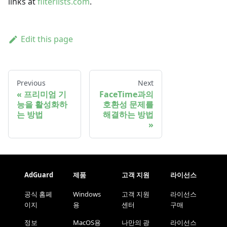
links at
filterlists.com
.
Edit this page
Previous
Next
프리미엄 기
FaceTime과의
능을 활성화하
호환성 문제를
는 방법
해결하는 방법
AdGuard
제품
고객 지원
라이선스
공식 홈페
Windows
고객 지원
라이선스
이지
용
센터
구매
정보
MacOS용
나만의 광
라이선스