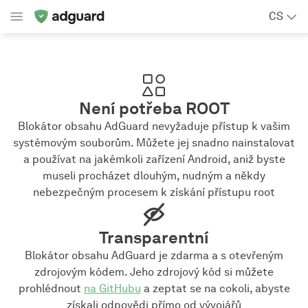
CS
Není potřeba ROOT
Blokátor obsahu AdGuard nevyžaduje přístup k vašim
systémovým souborům. Můžete jej snadno nainstalovat
a používat na jakémkoli zařízení Android, aniž byste
museli procházet dlouhým, nudným a někdy
nebezpečným procesem k získání přístupu root
Transparentní
Blokátor obsahu AdGuard je zdarma a s otevřeným
zdrojovým kódem. Jeho zdrojový kód si můžete
prohlédnout
na GitHubu
a zeptat se na cokoli, abyste
získali odpovědi přímo od vývojářů