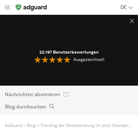
DE
22.197
Benutzerbewertungen
Ausgezeichnet!
Nachrichten abonnieren
Blog durchsuchen
AdGuard
Blog
Tracking der Werbeleistung ist jetzt Standard in Firefox