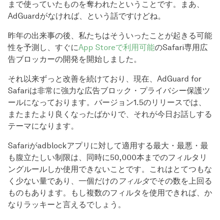
まで使っていたものを奪われたということです。まあ、
AdGuardがなければ、という話ですけどね。
昨年の出来事の後、私たちはそういったことが起きる可能
性を予測し、すぐに
App Storeで利用可能
のSafari専用広
告ブロッカーの開発を開始しました。
それ以来ずっと改善を続けており、現在、AdGuard for
Safariは非常に強力な広告ブロック・プライバシー保護ツ
ールになっております。バージョン1.5のリリースでは、
またまたより良くなったばかりで、それが今日お話しする
テーマになります。
Safariがadblockアプリに対して適用する最大・最悪・最
も腹立たしい制限は、同時に50,000本までのフィルタリ
ングルールしか使用できないことです。これはとてつもな
く少ない量であり、一個だけの
フィルタ
でその数を上回る
ものもあります。もし複数のフィルタを使用できれば、か
なりラッキーと言えるでしょう。