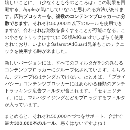
嬉しいことに、（少なくとも今のところは）この制限を回
避する、Appleが気にしていないと思われる方法がありま
す。
広告ブロッカーを、複数のコンテンツブロッカーに分
散できます
。それぞれ50,000本以下のルールを使用でき
ますが、合わせれば総数を多くすることが可能になる。こ
の小さなトリックはすでにiOS版AdGuardでしばらく使用
されており、いよいよSafariのAdGuard兄弟もこのテクニ
ックを使用する時が来ました。
新しいバージョンには、すべてのフィルタが6つの異なる
コンテンツブロッカーにグループ化されています。もちろ
ん、グループ化はランダムではない。たとえば、「
プライ
バシー
」コンテンツブロッカーにはあらゆる種類のアンチ
トラッキング広告フィルタが含まれます。「
セキュリテ
ィ
」には、マルバタイジングなどをブロックするフィルタ
が入っています。
まとめると、それぞれ50,000本づつをサポート、合計で
最大
300,000本のルール
。悪くはないですよね！