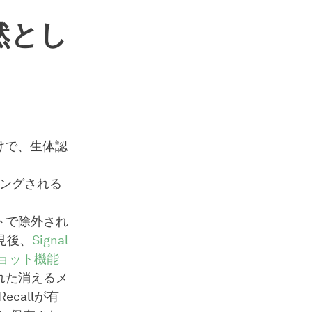
然とし
だけで、生体認
リングされる
トで除外され
見後、
Signal
ショット機能
信された消えるメ
callが有