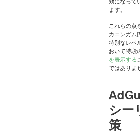
効になって
ます。
これらの点
カニンガム氏
特別なレベル
おいて特段
を表示する
ではありま
AdG
シー
策