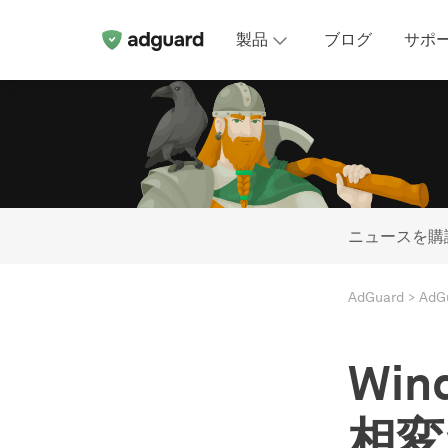
製品
ブログ
サポ
ニュースを購
AdGuard
Ad
Win
相変