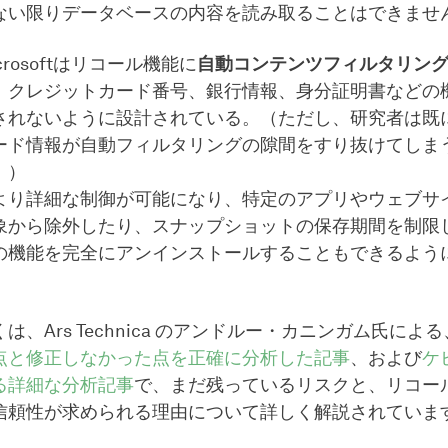
ない限りデータベースの内容を読み取ることはできませ
rosoftはリコール機能に
自動コンテンツフィルタリン
、クレジットカード番号、銀行情報、身分証明書などの
されないように設計されている。（ただし、研究者は既
ード情報が自動フィルタリングの隙間をすり抜けてしま
。）
より詳細な制御が可能になり、特定のアプリやウェブサ
象から除外したり、スナップショットの保存期間を制限
の機能を完全にアンインストールすることもできるよう
は、Ars Technica のアンドルー・カニンガム氏による
点と修正しなかった点を正確に分析した記事
、および
ケ
る詳細な分析記事
で、まだ残っているリスクと、リコー
信頼性が求められる理由について詳しく解説されていま