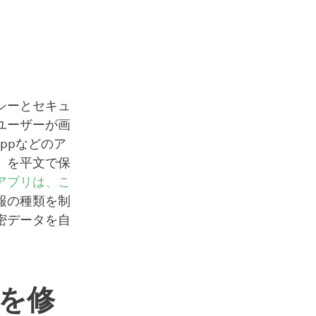
シーとセキュ
ユーザーが画
Appなどのア
）を平文で保
アプリは、こ
報の種類を制
密データを自
題を修