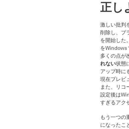
正し
激しい批判を受
削除し、プ
を開始した。
をWindo
多くの点が
れない
状態
アップ時にも
現在プレビ
また、リコー
設定後はWi
すぎるアク
もう一つの重
になったこ