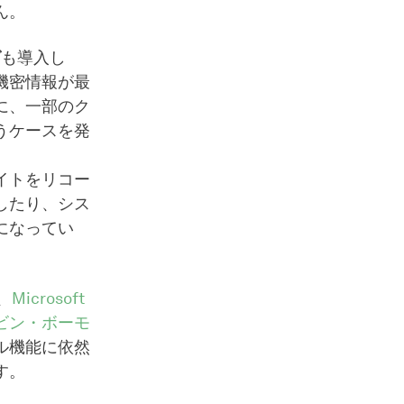
ん。
グ
も導入し
機密情報が最
に、一部のク
うケースを発
イトをリコー
したり、シス
になってい
、
Microsoft
ビン・ボーモ
ル機能に依然
す。