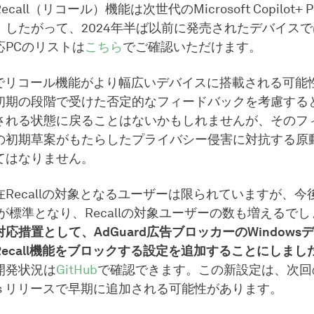
call（リコール）機能は次世代のMicrosoft Copilot+
。したがって、2024年半ば以前に発売されたデバイス
応PCのリストは
こちら
でご確認いただけます。
年でリコール機能がより幅広いデバイスに搭載される可能
初期の段階で受けた否定的なフィードバックを考慮する
される状態に戻ることはないかもしれませんが、そのフ
の初期草案がもたらしたプライバシー侵害に対抗する原
てはなりません。
Recallの対象となるユーザーは限られていますが、今
が標準となり、Recallの対象ユーザーの数も増えるで
対応措置として、AdGuard広告ブロッカーのWindows
ecall機能をブロックする設定を追加することにしまし
開発状況は
GitHub
で確認できます。この新設定は、次回の 
ndows リリースで早期に追加される可能性があります。