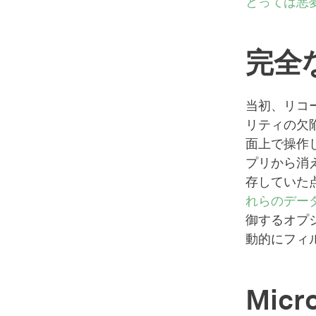
とっては悪
完全
当初、リコ
リティの欠
面上で操作し
プリから消
存していた
れらのデー
御するオプ
動的にフィ
Mic