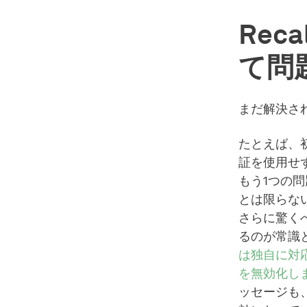
Re
て問
まだ解決さ
たとえば、初
証を使用せ
もう1つの
とは限らな
さらに驚くべ
るのが常識
は独自に対応
を無効化し
ッセージも、