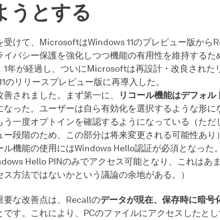
ようとする
けて、MicrosoftはWindows 11のプレビュー版からRe
ライバシー保護を強化しつつ機能の有用性を維持するた
1年が経過し、ついにMicrosoftは再設計・改良され
ws 11のリリースプレビュー版に再導入した。
改善されました。まず第一に、
リコール機能はデフォル
になった。ユーザーは自ら有効化を選択するような形に
う一度オプトインを確認するようになっている（ただし、R
ュー段階のため、この部分は将来変更される可能性あり
ル機能の使用にはWindows Hello認証が必須となっ
ndows Hello PINのみでアクセス可能となり、これは
セス方法ではないかという議論の余地がある。）
要な改善点は、Recallの
データが現在、保存時に暗号
とです。これにより、PCのファイルにアクセスしたとし