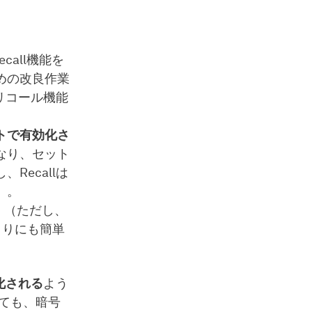
call機能を
めの改良作業
たリコール機能
トで有効化さ
なり、セット
ecallは
）。
た。（ただし、
あまりにも簡単
化される
よう
ても、暗号