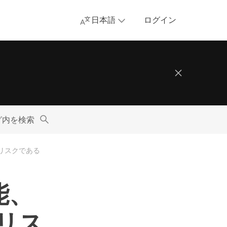
日本語
ログイン
グ内を検索
シーリスクである
機能、
リス