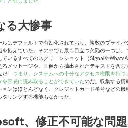
夢」と称しました
。
なる大惨事
ールはデフォルトで有効化されており、複数のプライバ
陥を抱えていた。その中でも最も目立つ欠陥の一つは、
ているすべてのスクリーンショット（SignalやWhats
えるメッセージや、画像から抽出されたテキストを含む
点だ。
つまり、システムへの十分なアクセス権限を持つ
タを容易に読み取ることができていた
のだ。収集する情
ションはほとんどなく、クレジットカード番号などの機
ルタリングする機能もなかった。
rosoft、修正不可能な問