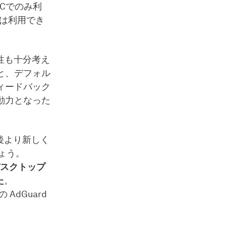
 PCでのみ利
では利用でき
性も十分考え
と、デフォル
ィードバック
動力となった
後より新しく
しょう。
デスクトップ
た
。
AdGuard