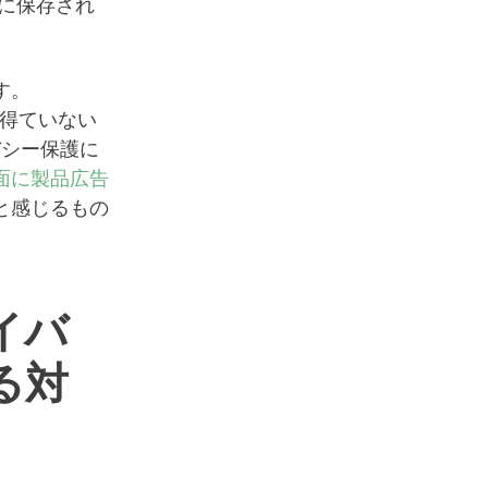
に保存され
す。
まだ得ていない
バシー保護に
面に製品広告
と感じるもの
ライバ
る対