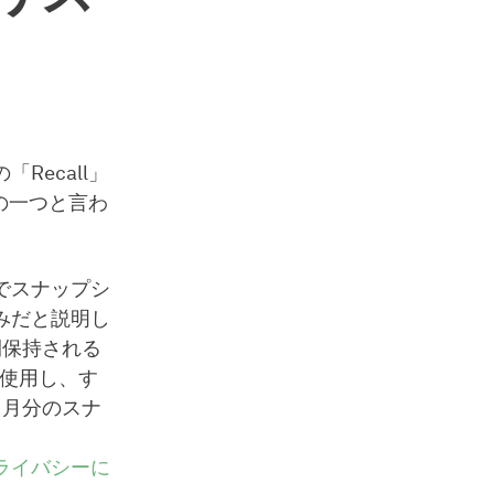
「Recall」
の一つと言わ
でスナップシ
みだと説明し
間保持される
を使用し、す
ヶ月分のスナ
ライバシーに