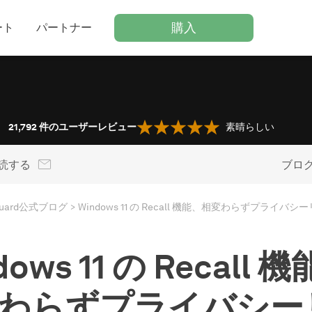
購入
ート
パートナー
21,792
件のユーザーレビュー
素晴らしい
読する
ブロ
Guard公式ブログ
Windows 11 の Recall 機能、相変わらずプライバ
dows 11 の Recall 
わらずプライバシー