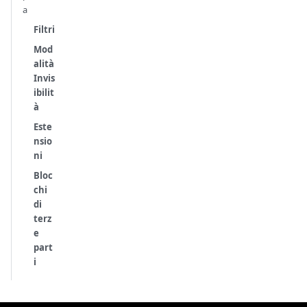
a
Filtri
Mod
alità
Invis
ibilit
à
Este
nsio
ni
Bloc
chi
di
terz
e
part
i