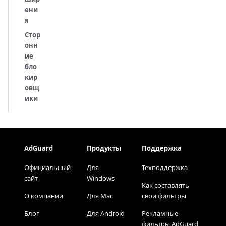
ени
я
Стор
онн
ие
бло
кир
овщ
ики
AdGuard
Продукты
Поддержка
Официальный
Для
Техподдержка
сайт
Windows
Как составлять
О компании
Для Mac
свои фильтры
Блог
Для Android
Рекламные
фильтры AdGuard