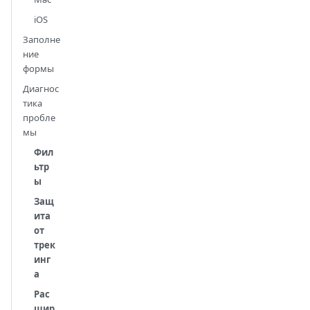
iOS
Заполне
ние
формы
Диагнос
тика
пробле
мы
Фил
ьтр
ы
Защ
ита
от
трек
инг
а
Рас
шир