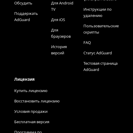
Обсудить
Для Android
TV
Инструкции по
Поддержать
удалению
AdGuard
Для iOS
Пользовательские
Для
скрипты
браузеров
FAQ
История
версий
Статус AdGuard
Тестовая страница
AdGuard
Лицензия
Купить лицензию
Восстановить лицензию
Условия продажи
Бесплатная версия
Программа по