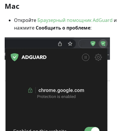
Mac
Откройте
Браузерный помощник AdGuard
и
нажмите
Сообщить о проблеме
: