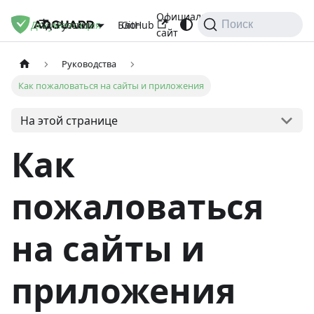
Официальный
Документация
Блог
GitHub
Русский
Поиск
сайт
Руководства
Как пожаловаться на сайты и приложения
На этой странице
Как
пожаловаться
на сайты и
приложения