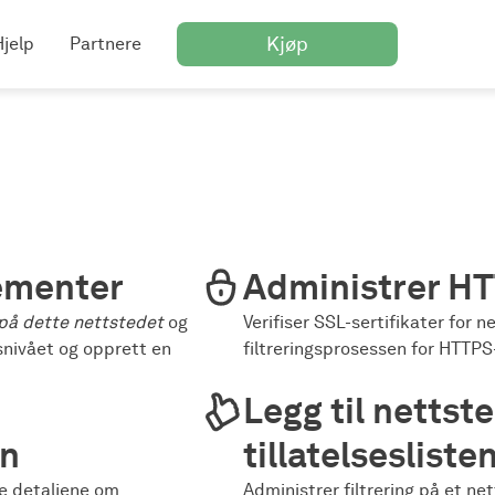
Kjøp
Hjelp
Partnere
lementer
Administrer HT
på dette nettstedet
og
Verifiser SSL-sertifikater for n
snivået og opprett en
filtreringsprosessen for HTTPS
Legg til nettste
en
tillatelsesliste
 se detaljene om
Administrer filtrering på et ne