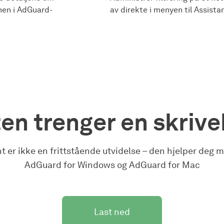
nen i AdGuard-
av direkte i menyen til Assista
ten trenger en skriv
 er ikke en frittstående utvidelse – den hjelper deg 
AdGuard for Windows og AdGuard for Mac
Last ned