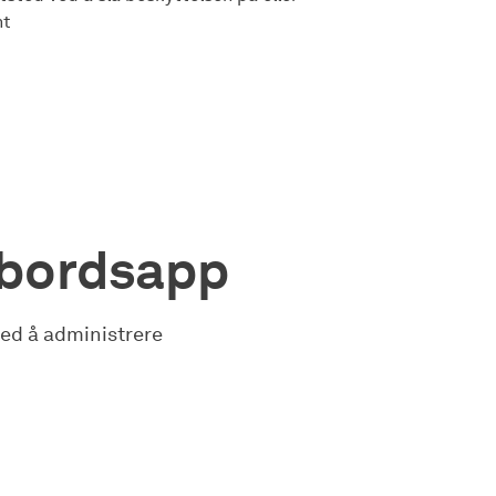
nt
ebordsapp
med å administrere