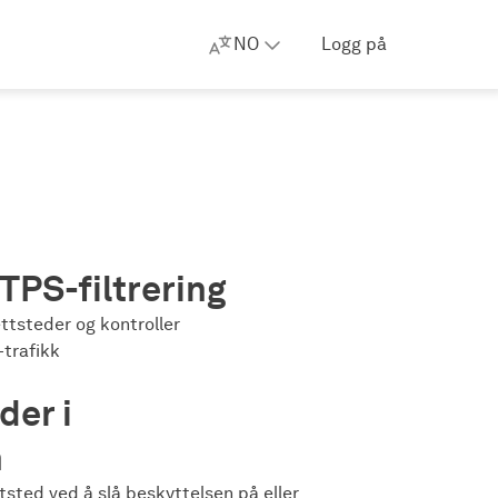
NO
Logg på
TPS-filtrering
ettsteder og kontroller
-trafikk
der i
n
ttsted ved å slå beskyttelsen på eller