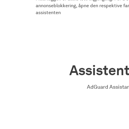
annonseblokkering, åpne den respektive fa
assistenten
Assisten
AdGuard Assistant