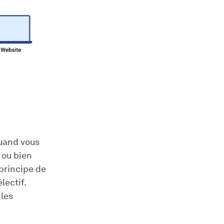
quand vous
, ou bien
principe de
ectif.
 les