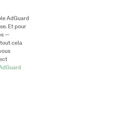
cole AdGuard
se. Et pour
ps —
tout cela
 vous
ect
e AdGuard