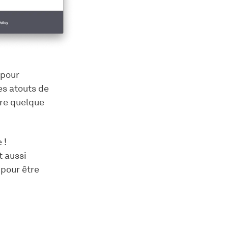
 pour
es atouts de
ore quelque
 !
t aussi
, pour être