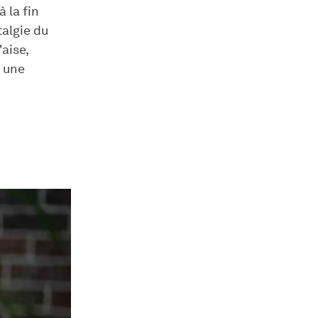
 la fin
talgie du
'aise,
e une