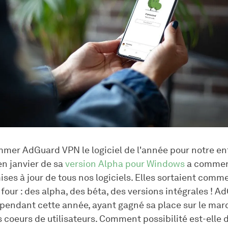
mer AdGuard VPN le logiciel de l'année pour notre entr
n janvier de sa
version Alpha pour Windows
a commen
ses à jour de tous nos logiciels. Elles sortaient comm
four : des alpha, des béta, des versions intégrales ! A
 pendant cette année, ayant gagné sa place sur le mar
s coeurs de utilisateurs. Comment possibilité est-elle