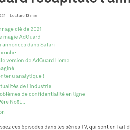
021
Lecture 13 min
nnage clé de 2021
e magie AdGuard
es annonces dans Safari
pproche
lle version de AdGuard Home
maginé
ontenu analytique !
tualités de l'industrie
oblémes de confidentialité en ligne
ère Noël...
on
sez ces épisodes dans les séries TV, qui sont en fait 