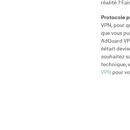
réalité ? Fa
Protocole p
VPN, pour qu
que vous pu
AdGuard VPN
éétait devis
souhaitez sa
technique, 
VPN
pour vo