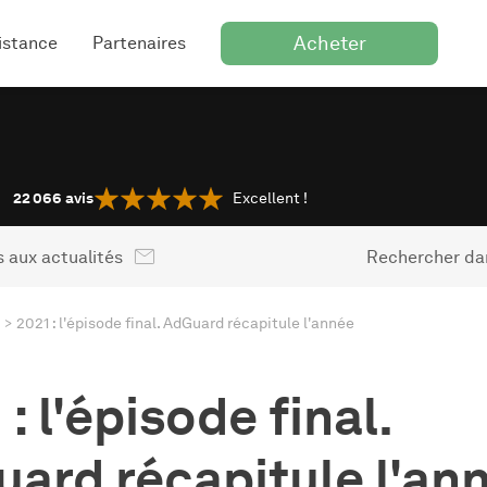
Acheter
istance
Partenaires
22 066
avis
Excellent !
 aux actualités
Rechercher dan
2021 : l'épisode final. AdGuard récapitule l'année
: l'épisode final.
ard récapitule l'an