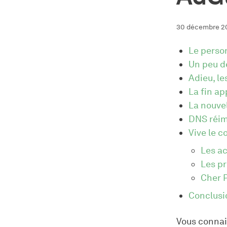
30 décembre 2
Le perso
Un peu d
Adieu, l
La fin a
La nouve
DNS réi
Vive le c
Les ac
Les pr
Cher P
Conclusi
Vous connais