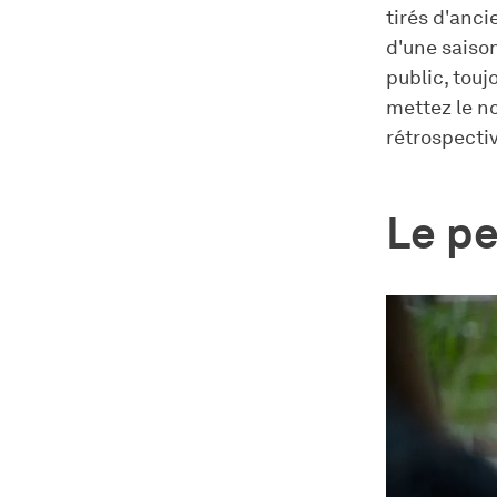
tirés d'anci
d'une saison
public, touj
mettez le n
rétrospectiv
Le pe