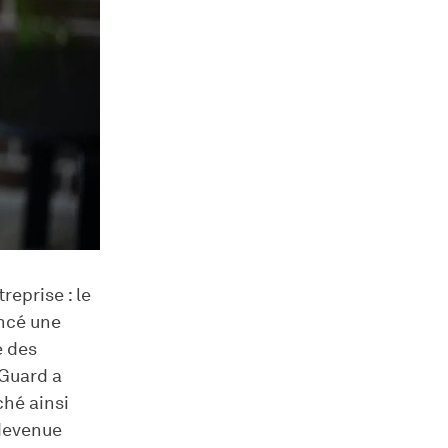
eprise : le
cé une
e des
dGuard a
ché ainsi
 devenue