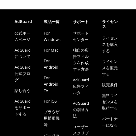
AdGuard
製品一覧
サポート
ライセン
ス
公式ホー
For
サポート
ライセン
ムページ
Windows
センター
スを購入
AdGuard
For Mac
独自の広
する
について
告フィル
For
ライセン
タを作成
AdGuard
Android
スを復元
する方法
公式ブロ
する
For
グ
AdGuard
Android
販売条件
広告フィ
話し合う
TV
ルタ
無料ライ
AdGuard
For iOS
センスを
AdGuard
をサポー
取得する
の削除方
ブラウザ
トする
法
用拡張機
パートナ
能
ーになる
ユーザー
スクリプ
バージョ