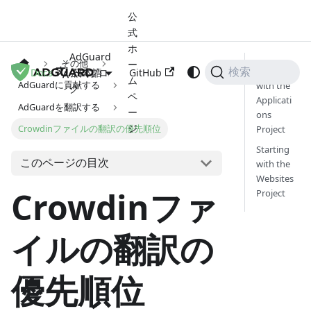
公
式
ホ
AdGuard
その他
ー
Starting
Docs
公式ブロ
GitHub
検索
日本語
ム
AdGuardに貢献する
with the
グ
ペ
Applicati
AdGuardを翻訳する
ー
ons
ジ
Crowdinファイルの翻訳の優先順位
Project
Starting
このページの目次
with the
Websites
Crowdinファ
Project
イルの翻訳の
優先順位