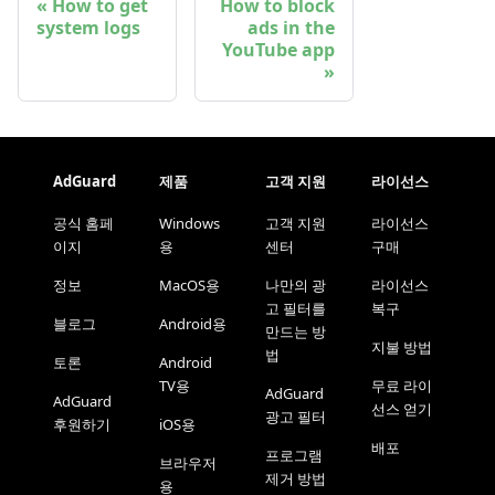
How to get
How to block
system logs
ads in the
YouTube app
AdGuard
제품
고객 지원
라이선스
공식 홈페
Windows
고객 지원
라이선스
이지
용
센터
구매
정보
MacOS용
나만의 광
라이선스
고 필터를
복구
블로그
Android용
만드는 방
지불 방법
법
토론
Android
TV용
무료 라이
AdGuard
AdGuard
선스 얻기
광고 필터
후원하기
iOS용
배포
프로그램
브라우저
제거 방법
용