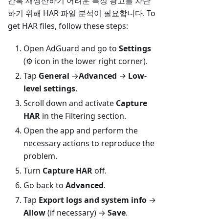
간혹 재생산하기 어려운 특정 광고를 차단
하기 위해 HAR 파일 분석이 필요합니다. To
get HAR files, follow these steps:
Open AdGuard and go to
Settings
(⚙ icon in the lower right corner).
Tap
General
→
Advanced
→
Low-
level settings
.
Scroll down and activate
Capture
HAR
in the Filtering section.
Open the app and perform the
necessary actions to reproduce the
problem.
Turn
Capture HAR
off.
Go back to
Advanced
.
Tap
Export logs and system info
→
Allow
(if necessary) →
Save
.