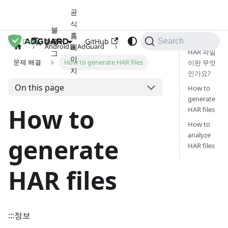
공
식
블
홈
Docs
로
GitHub
한국어
Search
Android용 AdGuard
페
HAR 파일
그
이
문제 해결
How to generate HAR files
이란 무엇
지
인가요?
On this page
How to
generate
How to
HAR files
How to
analyze
generate
HAR files
HAR files
:::정보