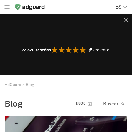
ES
22.320
reseñas
¡Excelente!
AdGuard
Blog
Blog
RSS
Buscar