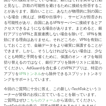
と見なし、詐欺の可能性を避けるために接続を拒否するこ
とがあります。面白いことに、あなたが物理的に別の国に
いる場合（例えば、休暇や出張中）、サービスが拒否され
る可能性があり、自国にあるVPNサーバーに接続するとア
クセスできるようになる場合があります。まとめると、銀
行アプリがVPNと直接連携しない場合を除いて、VPNを無
効にする理由はありません。それどころか、VPNを有効に
しておくことで、金融データをより確実に保護することが
できます。しかし、そうしなければならない場合は、少な
くとも時間と手間を省くために、保護のオン・オフを毎回
切り替えるのではなく、銀行アプリを除外リストに追加し
てください。AdGuardを含む多くのVPNアプリは、特定の
アプリを
VPNトンネル
から除外できるスプリットトンネリ
ングをサポートしています。
今回のご質問に十分に答え、この新しいTechTokというコ
ーナーが皆様のお役に立てていることを願っています。
ご質問はぜひ
こちらのフォーム
から送信してください。
TechTokの次の号で、回答が掲載されるかもしれません