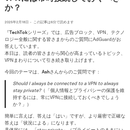
か？
2025年2月18日
この記事は6分で読めます
『
TechTok
シリーズ』では、広告ブロック、VPN、テクノ
ロジー全般に関する皆さまからのご質問にAdGuardがお
答えしています。
本日は、読者の皆さまから関心が高まっているトピック、
VPNまわりについて引き続き取り上げます。
今回のテーマは、
Ash
さんからのご質問です：
Should I always be connected to a VPN to always
stay private?
（「個人情報とプライバシーの保護を維
持するには、常にVPNに接続しておくべきでしょう
か？」）
簡単に言えば、答えは「はい」ですが、より厳密で正確な
答えは「状況による」になります。
具体的には、「stay private」（プライベートのままにい