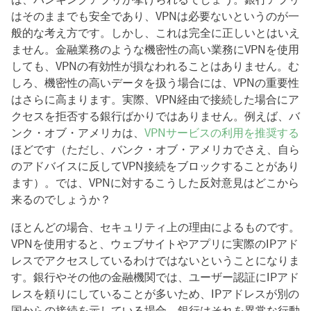
はそのままでも安全であり、VPNは必要ないというのが一
般的な考え方です。しかし、これは完全に正しいとはいえ
ません。金融業務のような機密性の高い業務にVPNを使用
しても、VPNの有効性が損なわれることはありません。む
しろ、機密性の高いデータを扱う場合には、VPNの重要性
はさらに高まります。実際、VPN経由で接続した場合にア
クセスを拒否する銀行ばかりではありません。例えば、バ
ンク・オブ・アメリカは、
VPNサービスの利用を推奨する
ほどです（ただし、バンク・オブ・アメリカでさえ、自ら
のアドバイスに反してVPN接続をブロックすることがあり
ます）。では、VPNに対するこうした反対意見はどこから
来るのでしょうか？
ほとんどの場合、セキュリティ上の理由によるものです。
VPNを使用すると、ウェブサイトやアプリに実際のIPアド
レスでアクセスしているわけではないということになりま
す。銀行やその他の金融機関では、ユーザー認証にIPアド
レスを頼りにしていることが多いため、IPアドレスが別の
国からの接続を示している場合、銀行はそれを異常な行動