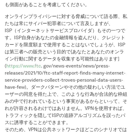
も側面があることを考慮してください。
オンラインプライバシーに対する脅威について語る際、私
たちは常にサイバー犯罪者について言及しますが、
ISP（インターネットサービスプロバイダ）もその一つで
す。ISP自身があなたの金融情報を盗んだり、クレジット
カードを限度額まで使用することはないでしょうが、ISP
は第三者への販売という目的で[あなたとあなたのオンラ
イン行動に関するデータを収集する可能性はあります]
(
https://www.ftc
. gov/news-events/news/press-
releases/2021/10/ftc-staff-report-finds-many-internet-
service-providers-collect-troves-personal-data-users-
have-few)。ダークパターンやその他の疑わしい方法でユ
ーザーの同意を得た上で、このような行為が合法的な枠組
みの中で行われているという事実があるからといって、そ
れが許容されるわけではありません。VPNを使用すれば、
トラフィックを隠してISPの追跡アルゴリズムを誤ったパ
スに誘導することができます。
そのため、VPNは公共ネットワークほどこのシナリオでは