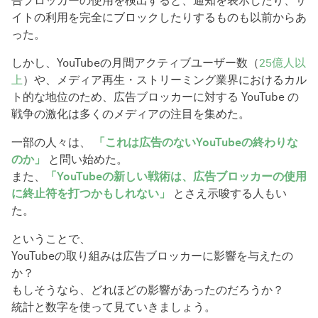
告ブロッカーの使用を検出すると、通知を表示したり、サ
イトの利用を完全にブロックしたりするものも以前からあ
った。
しかし、YouTubeの月間アクティブユーザー数（
25億人以
上
）や、メディア再生・ストリーミング業界におけるカル
ト的な地位のため、広告ブロッカーに対する YouTube の
戦争の激化は多くのメディアの注目を集めた。
一部の人々は、
「これは広告のないYouTubeの終わりな
のか」
と問い始めた。
また、
「YouTubeの新しい戦術は、広告ブロッカーの使用
に終止符を打つかもしれない」
とさえ示唆する人もい
た。
ということで、
YouTubeの取り組みは広告ブロッカーに影響を与えたの
か？
もしそうなら、どれほどの影響があったのだろうか？
統計と数字を使って見ていきましょう。