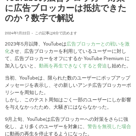
に広告ブロッカーは抵抗できた
のか？数字で解説
2024年1月22日
この記事は6分で読めます
2023年5月以降、YouTubeは
広告ブロッカーとの戦いを激
化
させ、広告ブロッカーを利用しているユーザーに対し
て、広告ブロッカーをオフにするか YouTube Premium に
加入しないと、
動画を再生できなくすると脅迫
し始めた。
当初、YouTubeは、限られた数のユーザーにポップアップ
メッセージを表示し、その新しいアンチ広告ブロッカーポ
リシーを周知した。
しかし、このテスト周知はごく一部のユーザーにしか影響
を与えなかったため、大騒ぎにはならなかった。
9月上旬、YouTubeは広告ブロッカーへの対策をさらに強
化し、より多くのユーザーを対象に、
警告を無視した場合
に動画の再生を停止するようになった。