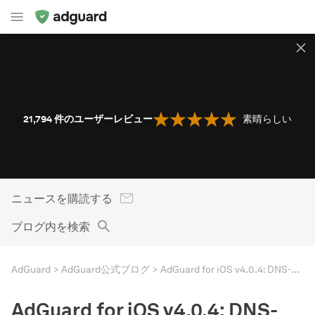
21,794
件のユーザーレビュー
素晴らしい
ニュースを購読する
ブログ内を検索
AdGuard
AdGuard公式ブログ
AdGuard for iOS v4.0.4: DNS-over-QUICサポートとSwift Safari Converter
AdGuard for iOS v4.0.4: DNS-