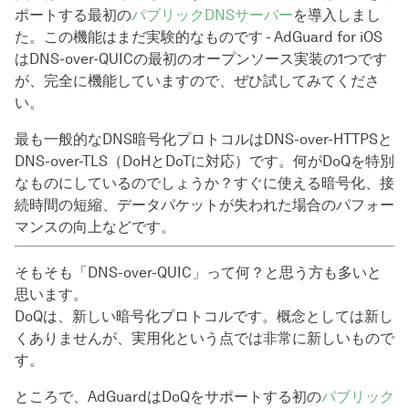
ポートする最初の
パブリックDNSサーバー
を導入しまし
た。この機能はまだ実験的なものです - AdGuard for iOS
はDNS-over-QUICの最初のオープンソース実装の1つです
が、完全に機能していますので、ぜひ試してみてくださ
い。
最も一般的なDNS暗号化プロトコルはDNS-over-HTTPSと
DNS-over-TLS（DoHとDoTに対応）です。何がDoQを特別
なものにしているのでしょうか？すぐに使える暗号化、接
続時間の短縮、データパケットが失われた場合のパフォー
マンスの向上などです。
そもそも「DNS-over-QUIC」って何？と思う方も多いと
思います。
DoQは、新しい暗号化プロトコルです。概念としては新し
くありませんが、実用化という点では非常に新しいもので
す。
ところで、AdGuardはDoQをサポートする初の
パブリック