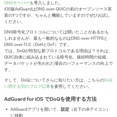
DNSサーバー
も導入しました。
iOS版AdGuardはDNS-over-QUICの初のオープンソース実
装の1つですが、ちゃんと機能していますのでぜひお試し
ください。
DNS暗号化プロトコルについては聞いたことがあるかも
しれませんが、最も一般的なものはDNS-over-HTTPSと
DNS-over-TLS（DoHとDoT）です。
では、DoQが特別な新プロトコルである理由は？それは、
QUIC自体に組み込まれている暗号化、接続時間の短縮、
データパケットが失われた場合のパフォーマンスの向上で
す。
そして、DoQについてさらに知りたい方は、こちらの
DoQ
に関する別のブログ記事
を参照してください。
AdGuard for iOS でDoQを使用する方法
AdGuardアプリを開いて、
設定
（右下の⚙アイコン）
に移動