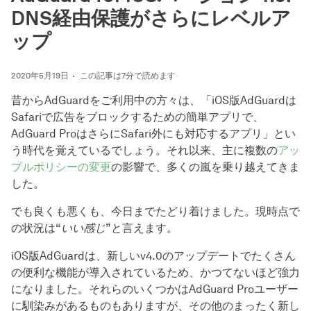
DNS経由保護がさらにレベルア
ップ
2020年5月19日
この記事は7分で読めます
昔からAdGuardをご利用中の方々は、「iOS版AdGuardは
Safariで広告をブロックするための簡単アプリで、
AdGuard ProはさらにSafari外にも対応するアプリ」とい
う時代を覚えているでしょう。それ以来、主に複数の
アッ
プルポリシーの変更
の影響で、多くの嵐を乗り越えてきま
した。
でも良くも悪くも、今日までたどり着けました。現時点で
の状況は“
いい感じ
”と言えます。
iOS版AdGuardは、新しいv4.0のアップデートでたくさん
の便利な機能が導入されているため、かつてないほど強力
になりました。それらのいくつかはAdGuard Proユーザー
に馴染みがあるものもありますが、その他のまったく新し