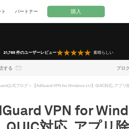
購入
ート
パートナー
21,785
件のユーザーレビュー
素晴らしい
読する
ブロ
Guard公式ブログ
Guard VPN for Win
.1】QUIC対応, アプリ