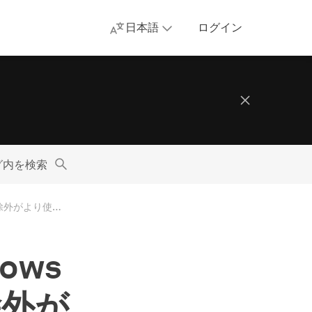
日本語
ログイン
グ内を検索
【AdGuard VPN for Windows v1.1】QUIC対応, アプリ除外がより使いやすく
dows
除外が