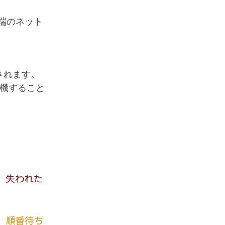
先端のネット
されます。
待機すること