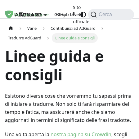
Sito
Documentazione
GitHub
Blog
web
Italiano
Cerca
ufficiale
Varie
Contribuisci ad AdGuard
Tradurre AdGuard
Linee guida e consigli
Linee guida e
consigli
Esistono diverse cose che vorremmo tu sapessi prima
di iniziare a tradurre. Non solo ti farà risparmiare del
tempo e fatica, ma assicurerà anche che siamo
aggiornati in termini di significato delle frasi tradotte.
Una volta aperta la
nostra pagina su Crowdin
, scegli