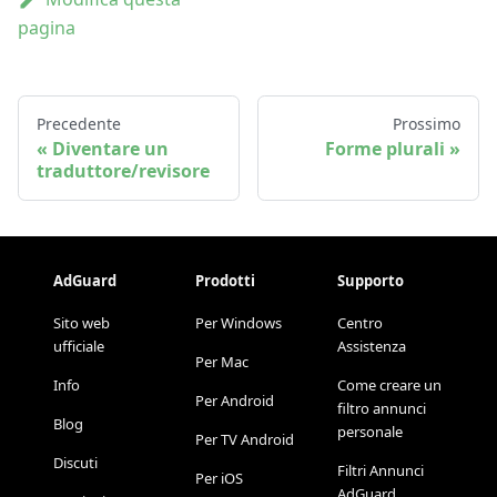
pagina
Precedente
Prossimo
Diventare un
Forme plurali
traduttore/revisore
AdGuard
Prodotti
Supporto
Sito web
Per Windows
Centro
ufficiale
Assistenza
Per Mac
Info
Come creare un
Per Android
filtro annunci
Blog
personale
Per TV Android
Discuti
Filtri Annunci
Per iOS
AdGuard