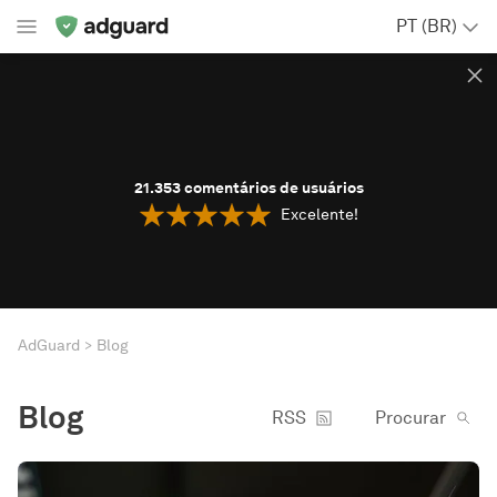
PT (BR)
21.353
comentários de usuários
Excelente!
AdGuard
Blog
Blog
RSS
Procurar