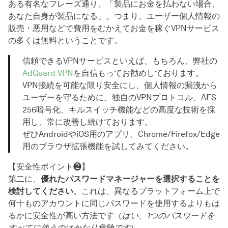
ある有名なフレーズ通り、「製品にお金を払わない場合、
あなた自身が製品になる」。つまり、ユーザー個人情報の
販売・悪用などで費用をむかえてお金を稼ぐVPNサービス
の多くは無料ということです。
信頼できるVPNサービスといえば、もちろん、弊社の
AdGuard VPN
を自信もってお勧めしております。
VPN接続を可能な限り安全にし、個人情報の漏洩から
ユーザーを守るために、独自のVPNプロトコル、AES-
256暗号化、キルスイッチ機能などの高度な技術を採
用し、常に改善し続けております。
ぜひAndroidやiOS用のアプリ、Chrome/Firefox/Edge
用のブラウザ拡張機能を試してみてください。
【安全性ポイント❷】
第二に、
優れたパスワードマネージャーを選択することを
検討してください
。これは、異なるプラットフォーム上で
何十ものアカウントに同じパスワードを使用するよりもは
るかに安全性が高い方法です（
はい、1つのパスワードを
すべてに使うのはかなり危険です
）。